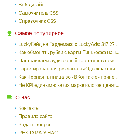
Веб-дизайн
Самоучитель CSS
Справочник CSS
Самое популярное
LuckyГайд на Гардемакс с LuckyAds: 317 279 рублей за 10 дней - «Надо знать»
Как обменять рубли с карты Тинькофф на Tether ERC20 (USDT)?
Настраиваем аудиторный таргетинг в поисковой кампании Google Ads - «Заработок»
Таргетированная реклама в «Одноклассниках»: как ее настроить и нужно ли - «Заработок»
Как Черная пятница во «ВКонтакте» принесла магазину подарков 221 продажу по цене 38 рублей - «Заработок»
Не KPI едиными: каких маркетологов ценят - «Заработок»
О нас
Контакты
Правила сайта
Задать вопрос
РЕКЛАМА У НАС