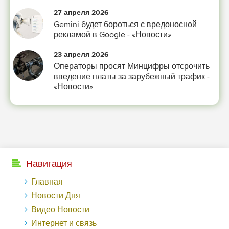
Из всех страхов самый пугающий — самолюбование.
27 апреля 2026
-- Лучшее, что можно сделать с хорошим советом, это пропустить его мимо
Gemini будет бороться с вредоносной
ушей. Он никогда не бывает полезен никому, кроме того, кто его дал.
рекламой в Google - «Новости»
-- Люблю давать советы и очень не люблю, когда их дают мне.
23 апреля 2026
Операторы просят Минцифры отсрочить
введение платы за зарубежный трафик -
«Новости»
Навигация
Главная
Новости Дня
Видео Новости
Интернет и связь