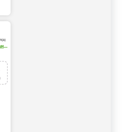
л(а)
Александр
4
в