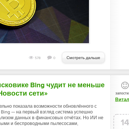
Смотреть дальше
578
0
исковике Bing чудит не меньше
«Новости сети»
запости
Вита
тельно показала возможности обновлённого с
Bing — на первый взгляд cистема успешно
ализом данных в финансовых отчётах. Но ИИ не
1
ными и беспроводными пылесосами,