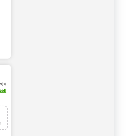
л(а)
ell
4
в