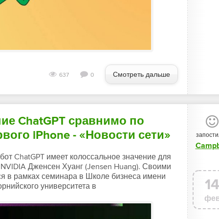
Смотреть дальше
637
0
ние ChatGPT сравнимо по
вого iPhone - «Новости сети»
запости
Campb
бот ChatGPT имеет колоссальное значение для
и NVIDIA Дженсен Хуанг (Jensen Huang). Своими
ся в рамках семинара в Школе бизнеса имени
1
рнийского университета в
фе