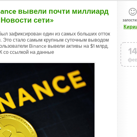
inance вывели почти миллиард
«Новости сети»
запости
Кири
 был зафиксирован один из самых больших отток
лн. Это стало самым крупным суточным выводом
пользователи Binance вывели активы на $1 млрд,
1
К со ссылкой на данные
фе