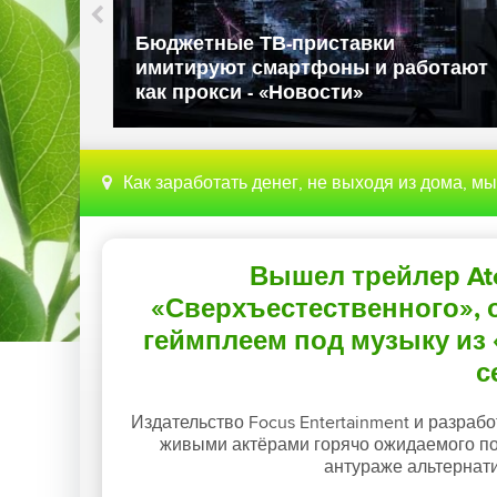
Власти США запрещают ввоз
л
иностранных роботов из-за угрозы
национальной безопасности -
«Новости»
Как заработать денег, не выходя из дома, м
Вышел трейлер Ato
«Сверхъестественного», о
геймплеем под музыку из
с
Издательство Focus Entertainment и разрабо
живыми актёрами горячо ожидаемого пос
антураже альтернати