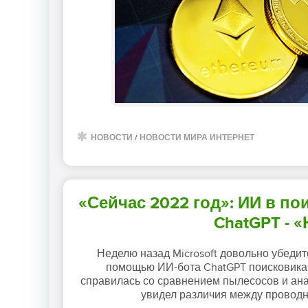
НОВОСТИ
/
НОВОСТИ МИРА ИНТЕРНЕТ
«Сейчас 2022 год»: ИИ в по
ChatGPT - 
Неделю назад Microsoft довольно убеди
помощью ИИ-бота ChatGPT поисковика 
справилась со сравнением пылесосов и ан
увидел различия между провод