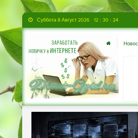
Суббота 8 Август 2026
12
:
30
:
25
Новос