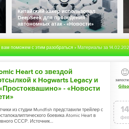
Данные полиции и госслужащих
Великобритании попали в даркнет -
«Новости»
ы вам поможем с этим разобраться
» Материалы за 14.02.20
mic Heart со звездой
тсылкой к Hogwarts Legacy и
запости
Gils
 «Простоквашино» - «Новости
ети»
1
тчики из студии Mundfish представили трейлер с
тапокалиптического боевика Atomic Heart в
фе
вного СССР. Источник...