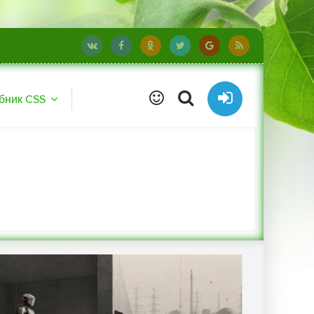
бник CSS