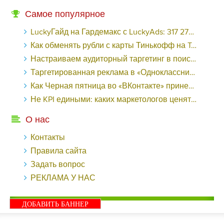
Самое популярное
LuckyГайд на Гардемакс с LuckyAds: 317 279 рублей за 10 дней - «Надо знать»
Как обменять рубли с карты Тинькофф на Tether ERC20 (USDT)?
Настраиваем аудиторный таргетинг в поисковой кампании Google Ads - «Заработок»
Таргетированная реклама в «Одноклассниках»: как ее настроить и нужно ли - «Заработок»
Как Черная пятница во «ВКонтакте» принесла магазину подарков 221 продажу по цене 38 рублей - «Заработок»
Не KPI едиными: каких маркетологов ценят - «Заработок»
О нас
Контакты
Правила сайта
Задать вопрос
РЕКЛАМА У НАС
ДОБАВИТЬ БАННЕР