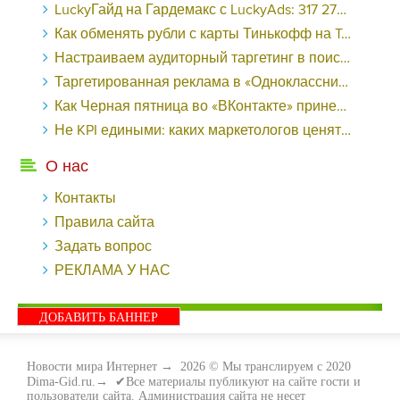
LuckyГайд на Гардемакс с LuckyAds: 317 279 рублей за 10 дней - «Надо знать»
Как обменять рубли с карты Тинькофф на Tether ERC20 (USDT)?
Настраиваем аудиторный таргетинг в поисковой кампании Google Ads - «Заработок»
Таргетированная реклама в «Одноклассниках»: как ее настроить и нужно ли - «Заработок»
Как Черная пятница во «ВКонтакте» принесла магазину подарков 221 продажу по цене 38 рублей - «Заработок»
Не KPI едиными: каких маркетологов ценят - «Заработок»
О нас
Контакты
Правила сайта
Задать вопрос
РЕКЛАМА У НАС
ДОБАВИТЬ БАННЕР
Новости мира Интернет
→
2026
© Мы транслируем с 2020
Dima-Gid.ru.→ ✔Все материалы публикуют на сайте гости и
пользователи сайта. Администрация сайта не несет