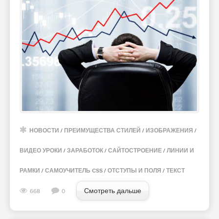
НОВОСТИ
/
ПРЕИМУЩЕСТВА СТИЛЕЙ
/
ИЗОБРАЖЕНИЯ
/
ВИДЕО УРОКИ
/
ЗАРАБОТОК
/
САЙТОСТРОЕНИЕ
/
ЛИНИИ И
РАМКИ
/
САМОУЧИТЕЛЬ CSS
/
ОТСТУПЫ И ПОЛЯ
/
ТЕКСТ
Смотреть дальше
668
0