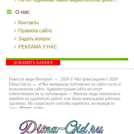
Не KPI едиными: каких маркетологов ценят - «Заработок»
О нас
Контакты
Правила сайта
Задать вопрос
РЕКЛАМА У НАС
ДОБАВИТЬ БАННЕР
Новости мира Интернет
→
2026
© Мы транслируем с 2020
Dima-Gid.ru.→ ✔Все материалы публикуют на сайте гости и
пользователи сайта. Администрация сайта не несет
ответственности за публикации. • Многие люди попытались
перейти на удаленную работу или были вынуждены работать
удаленно. Но существует способы заработка, не выходя из
дома.
Читать далее...
- Как заработать денег, не выходя из дома, мы вам поможем с
этим разобраться. Ведь в сети интернет видов заработка очень
много. Все зависит только от вас, чем вы хотите заняться и, что
вам придётся по душе. Наш сайт собирает для вас всю
полезную информацию и новые виды заработка которые