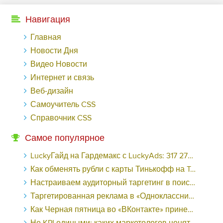
Навигация
Главная
Новости Дня
Видео Новости
Интернет и связь
Веб-дизайн
Самоучитель CSS
Справочник CSS
Самое популярное
LuckyГайд на Гардемакс с LuckyAds: 317 279 рублей за 10 дней - «Надо знать»
Как обменять рубли с карты Тинькофф на Tether ERC20 (USDT)?
Настраиваем аудиторный таргетинг в поисковой кампании Google Ads - «Заработок»
Таргетированная реклама в «Одноклассниках»: как ее настроить и нужно ли - «Заработок»
Как Черная пятница во «ВКонтакте» принесла магазину подарков 221 продажу по цене 38 рублей - «Заработок»