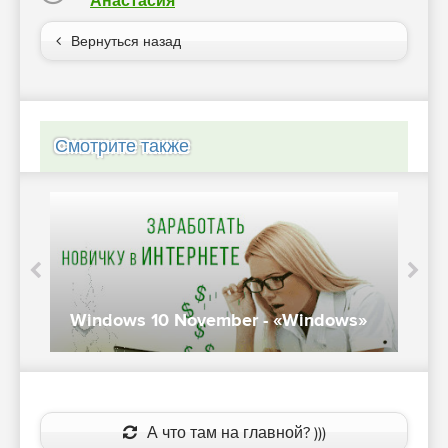
Анастасия
Вернуться назад
Смотрите также
П
Windows 10 November - «Windows»
А что там на главной? )))