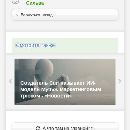
Сильва
Вернуться назад
Смотрите также
Создатель Curl называет ИИ-
1
модель Mythos маркетинговым
т
трюком - «Новости»
А что там на главной? )))