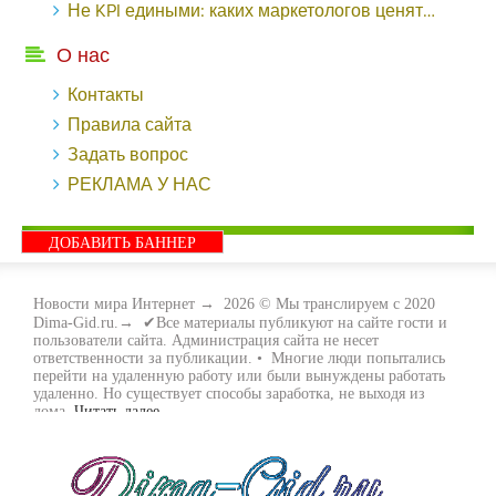
Не KPI едиными: каких маркетологов ценят - «Заработок»
О нас
Контакты
Правила сайта
Задать вопрос
РЕКЛАМА У НАС
ДОБАВИТЬ БАННЕР
Новости мира Интернет
→
2026
© Мы транслируем с 2020
Dima-Gid.ru.→ ✔Все материалы публикуют на сайте гости и
пользователи сайта. Администрация сайта не несет
ответственности за публикации. • Многие люди попытались
перейти на удаленную работу или были вынуждены работать
удаленно. Но существует способы заработка, не выходя из
дома.
Читать далее...
- Как заработать денег, не выходя из дома, мы вам поможем с
этим разобраться. Ведь в сети интернет видов заработка очень
много. Все зависит только от вас, чем вы хотите заняться и, что
вам придётся по душе. Наш сайт собирает для вас всю