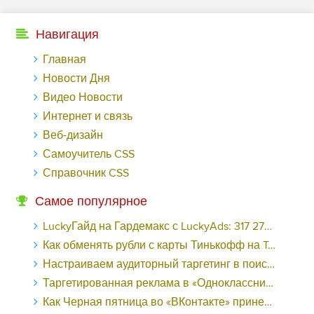
Навигация
Главная
Новости Дня
Видео Новости
Интернет и связь
Веб-дизайн
Самоучитель CSS
Справочник CSS
Самое популярное
LuckyГайд на Гардемакс с LuckyAds: 317 279 рублей за 10 дней - «Надо знать»
Как обменять рубли с карты Тинькофф на Tether ERC20 (USDT)?
Настраиваем аудиторный таргетинг в поисковой кампании Google Ads - «Заработок»
Таргетированная реклама в «Одноклассниках»: как ее настроить и нужно ли - «Заработок»
Как Черная пятница во «ВКонтакте» принесла магазину подарков 221 продажу по цене 38 рублей - «Заработок»