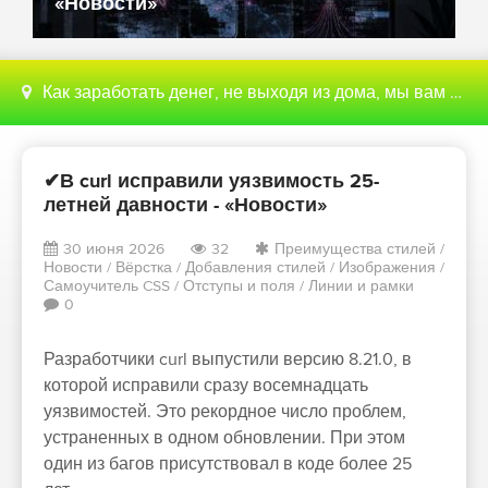
«Новости»
Как заработать денег, не выходя из дома, мы вам поможем с этим разобраться
✔В curl исправили уязвимость 25-
летней давности - «Новости»
30 июня 2026
32
Преимущества стилей
/
Новости
/
Вёрстка
/
Добавления стилей
/
Изображения
/
Самоучитель CSS
/
Отступы и поля
/
Линии и рамки
0
Разработчики curl выпустили версию 8.21.0, в
которой исправили сразу восемнадцать
уязвимостей. Это рекордное число проблем,
устраненных в одном обновлении. При этом
один из багов присутствовал в коде более 25