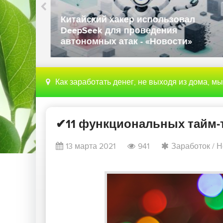
Китайский хакер использовал
ботают
DeepSeek для проведения
автономных атак - «Новости»
Как заработать денег, не выходя из дома, м
✔11 функциональных тайм-т
13 марта 2021
941
Заработок
/
Н