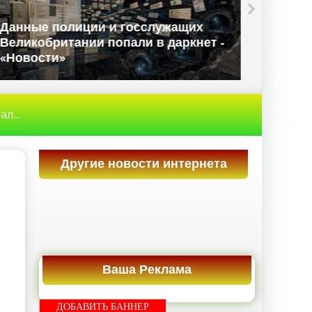
Apple 
Данные полиции и госслужащих
капита
Великобритании попали в даркнет -
неутеш
«Новости»
«Новос
- «Бизнес»
Другие новости интернета
Ваша Реклама
ДОБАВИТЬ БАННЕР