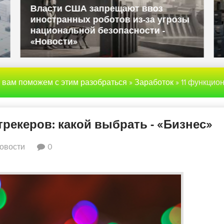
Власти США запрещают ввоз
иностранных роботов из-за угрозы
национальной безопасности -
«Новости»
ы вам поможем с этим разобраться
»
Заработок
» 11 функциональных тайм-трекеров: какой выбрать 
рекеров: какой выбрать - «Бизнес»
овости
0