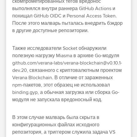
скомпрометированных тегов вредонос
выполнялся внутри раннера GitHub Actions и
похищал GitHub OIDC и Personal Access Token.
После этого малварь пыталась внедрить бэкдор
в другие доступные репозитории.
Также исследователи Socket обнаружили
полезную нагрузку Miasma в архиве Go-модуля
github.com/verana-labs/verana-blockchain@v0.10.1-
dev.20, связанного с криптовалютным проектом
Verana Blockchain. В отличие от зараженных
npm-пакетов, этот образец не использовал
binding.gyp, а обычная загрузка или сборка Go-
модуля не запускала вредоносный код.
В этом случае малварь была скрыта в
конфигурационных файлах исходного
репозитория, а триггером служила задача VS