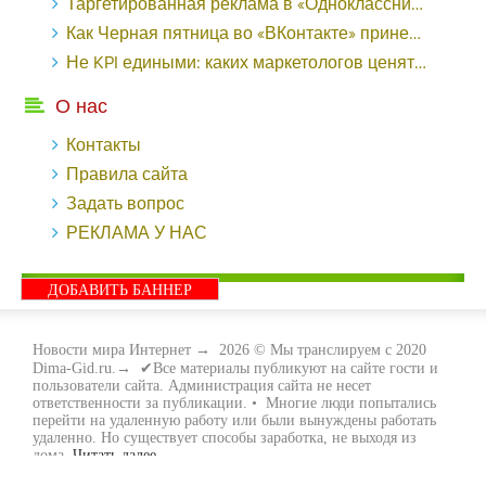
Таргетированная реклама в «Одноклассниках»: как ее настроить и нужно ли - «Заработок»
Как Черная пятница во «ВКонтакте» принесла магазину подарков 221 продажу по цене 38 рублей - «Заработок»
Не KPI едиными: каких маркетологов ценят - «Заработок»
О нас
Контакты
Правила сайта
Задать вопрос
РЕКЛАМА У НАС
ДОБАВИТЬ БАННЕР
Новости мира Интернет
→
2026
© Мы транслируем с 2020
Dima-Gid.ru.→ ✔Все материалы публикуют на сайте гости и
пользователи сайта. Администрация сайта не несет
ответственности за публикации. • Многие люди попытались
перейти на удаленную работу или были вынуждены работать
удаленно. Но существует способы заработка, не выходя из
дома.
Читать далее...
- Как заработать денег, не выходя из дома, мы вам поможем с