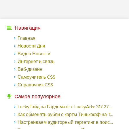
Навигация
Главная
Новости Дня
Видео Новости
Интернет и связь
Веб-дизайн
Самоучитель CSS
Справочник CSS
Самое популярное
LuckyГайд на Гардемакс с LuckyAds: 317 279 рублей за 10 дней - «Надо знать»
Как обменять рубли с карты Тинькофф на Tether ERC20 (USDT)?
Настраиваем аудиторный таргетинг в поисковой кампании Google Ads - «Заработок»