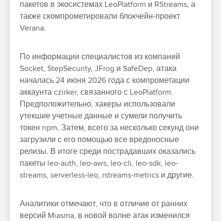
пакетов в экосистемах LeoPlatform и RStreams, а
также скомпрометировали блокчейн-проект
Verana.
По информации специалистов из компаний
Socket, StepSecurity, JFrog и SafeDep, атака
началась 24 июня 2026 года с компрометации
аккаунта czirker, связанного с LeoPlatform.
Предположительно, хакеры использовали
утекшие учетные данные и сумели получить
токен npm. Затем, всего за несколько секунд они
загрузили с его помощью все вредоносные
релизы. В итоге среди пострадавших оказались
пакеты leo-auth, leo-aws, leo-cli, leo-sdk, leo-
streams, serverless-leo, rstreams-metrics и другие.
Аналитики отмечают, что в отличие от ранних
версий Miasma, в новой волне атак изменился