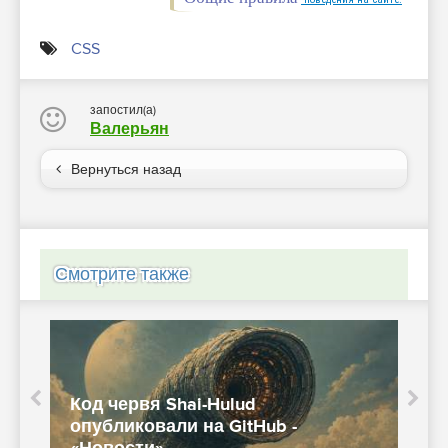
CSS
запостил(а)
Валерьян
Вернуться назад
Смотрите также
Код червя Shai-Hulud
опубликовали на GitHub -
Ч