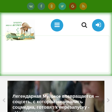
Легендарная Myspace возвращается —
соцсеть, с которой начинались
соцмедиа, готовят к перезапуску -