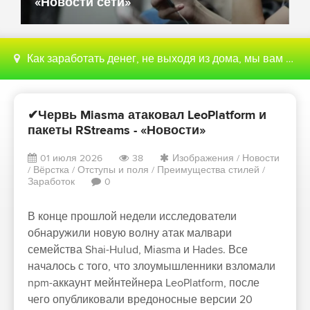
«Новости сети»
Как заработать денег, не выходя из дома, мы вам поможем с этим разобраться
✔Червь Miasma атаковал LeoPlatform и
пакеты RStreams - «Новости»
01 июля 2026
38
Изображения
/
Новости
/
Вёрстка
/
Отступы и поля
/
Преимущества стилей
/
Заработок
0
В конце прошлой недели исследователи
обнаружили новую волну атак малвари
семейства Shai-Hulud, Miasma и Hades. Все
началось с того, что злоумышленники взломали
npm-аккаунт мейнтейнера LeoPlatform, после
чего опубликовали вредоносные версии 20