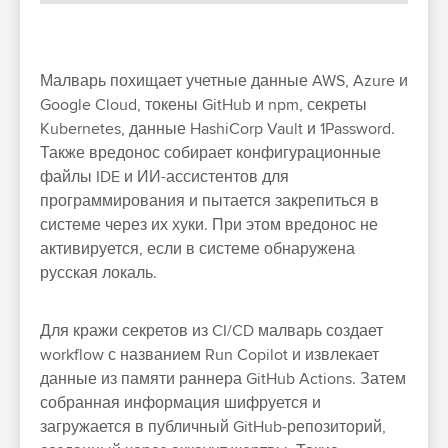
Малварь похищает учетные данные AWS, Azure и
Google Cloud, токены GitHub и npm, секреты
Kubernetes, данные HashiCorp Vault и 1Password.
Также вредонос собирает конфигурационные
файлы IDE и ИИ-ассистентов для
программирования и пытается закрепиться в
системе через их хуки. При этом вредонос не
активируется, если в системе обнаружена
русская локаль.
Для кражи секретов из CI/CD малварь создает
workflow с названием Run Copilot и извлекает
данные из памяти раннера GitHub Actions. Затем
собранная информация шифруется и
загружается в публичный GitHub-репозиторий,