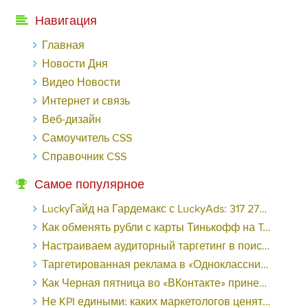
Навигация
Главная
Новости Дня
Видео Новости
Интернет и связь
Веб-дизайн
Самоучитель CSS
Справочник CSS
Самое популярное
LuckyГайд на Гардемакс с LuckyAds: 317 279 рублей за 10 дней - «Надо знать»
Как обменять рубли с карты Тинькофф на Tether ERC20 (USDT)?
Настраиваем аудиторный таргетинг в поисковой кампании Google Ads - «Заработок»
Таргетированная реклама в «Одноклассниках»: как ее настроить и нужно ли - «Заработок»
Как Черная пятница во «ВКонтакте» принесла магазину подарков 221 продажу по цене 38 рублей - «Заработок»
Не KPI едиными: каких маркетологов ценят - «Заработок»