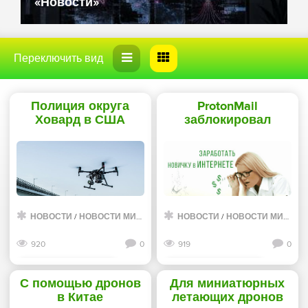
«Новости»
Полиция округа
ProtonMail
Ховард в США
заблокировал
надеется повысить
рассылавшие
эффективность с
письма о
помощью дронов -
«минировании»
«Новости сети»
аккаунты -
«Интернет»
НОВОСТИ
/
НОВОСТИ МИРА ИНТЕРНЕТ
НОВОСТИ
/
НОВОСТИ МИРА ИНТЕРНЕТ
920
0
919
0
Смотреть дальше
Смотреть дальше
С помощью дронов
Для миниатюрных
в Китае
летающих дронов