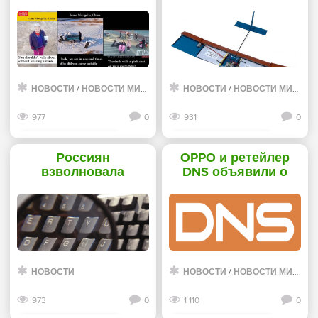
людей просят
предложен новый
надевать маски и
тип крыла -
сидеть дома из-за
«Новости сети»
вспышки
коронавируса -
«Новости сети»
НОВОСТИ
/
НОВОСТИ МИРА ИНТЕРНЕТ
НОВОСТИ
/
НОВОСТИ МИРА ИНТЕРНЕТ
977
0
931
0
Смотреть дальше
Смотреть дальше
Россиян
OPPO и ретейлер
взволновала
DNS объявили о
возможность
сотрудничестве -
получения
«Новости сети»
силовиками их
данных просто по
запросу. -
«Интернет»
НОВОСТИ
НОВОСТИ
/
НОВОСТИ МИРА ИНТЕРНЕТ
973
0
1 110
0