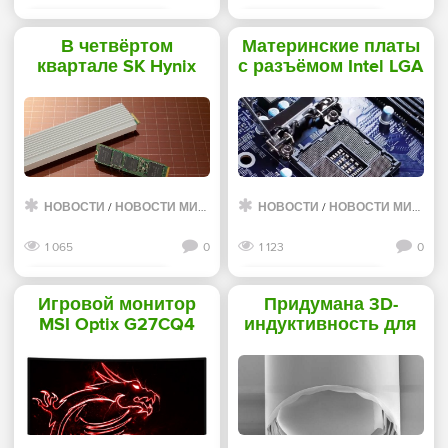
Смотреть дальше
Смотреть дальше
В четвёртом
Материнские платы
квартале SK Hynix
с разъёмом Intel LGA
впервые за долгое
1200 будут готовы к
время понесла
маю - «Новости
убытки - «Новости
сети»
сети»
НОВОСТИ
/
НОВОСТИ МИРА ИНТЕРНЕТ
НОВОСТИ
/
НОВОСТИ МИРА ИНТЕРНЕТ
1 065
0
1 123
0
Смотреть дальше
Смотреть дальше
Игровой монитор
Придумана 3D-
MSI Optix G27CQ4
индуктивность для
имеет время
чипов:
отклика в 1 мс -
миниатюризация
«Новости сети»
идёт к меломанам и
связистам -
«Новости сети»