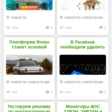
сети»
НОВОСТИ
НОВОСТИ
/
НОВОСТИ МИРА ИНТЕРНЕТ
1 095
0
1 404
0
Смотреть дальше
Смотреть дальше
Платформа Rivian
В Facebook
станет основой
пообещали удалять
компактного
фейковую
кроссовера Lincoln -
информацию о
«Новости сети»
коронавирусе -
«Интернет»
НОВОСТИ
/
НОВОСТИ МИРА ИНТЕРНЕТ
НОВОСТИ
/
НОВОСТИ МИРА ИНТЕРНЕТ
1 122
0
1 501
0
Смотреть дальше
Смотреть дальше
Тестируем рекламу
Мониторы AOC
по краткосрочным
22B2H, 24B2XH и