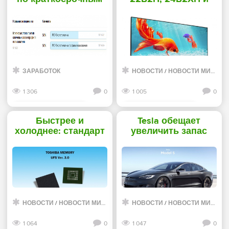
интересам в РСЯ:
27B2H получили
результаты и
безрамочное
рекомендации -
исполнение -
«Заработок»
«Новости сети»
ЗАРАБОТОК
НОВОСТИ
/
НОВОСТИ МИРА ИНТЕРНЕТ
1 306
0
1 005
0
Смотреть дальше
Смотреть дальше
Быстрее и
Tesla обещает
холоднее: стандарт
увеличить запас
Universal Flash
хода
Storage обновили до
электромобиля
версии UFS 3.1 -
Model S - «Новости
«Новости сети»
сети»
НОВОСТИ
/
НОВОСТИ МИРА ИНТЕРНЕТ
НОВОСТИ
/
НОВОСТИ МИРА ИНТЕРНЕТ
1 064
0
1 047
0