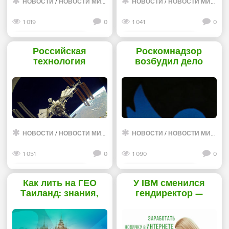
НОВОСТИ
/
НОВОСТИ МИРА ИНТЕРНЕТ
НОВОСТИ
/
НОВОСТИ МИРА ИНТЕРНЕТ
1 019
0
1 041
0
Смотреть дальше
Смотреть дальше
Российская
Роскомнадзор
технология
возбудил дело
позволит сделать
против Facebook и
космические СВЧ-
Twitter - «Интернет»
устройства меньше
и легче - «Новости
сети»
НОВОСТИ
/
НОВОСТИ МИРА ИНТЕРНЕТ
НОВОСТИ
/
НОВОСТИ МИРА ИНТЕРНЕТ
1 051
0
1 090
0
Смотреть дальше
Смотреть дальше
Как лить на ГЕО
У IBM сменился
Таиланд: знания,
гендиректор —
которые помогут
компанию
лить в плюс - «Надо
возглавил Арвинд
знать»
Кришна - «Новости