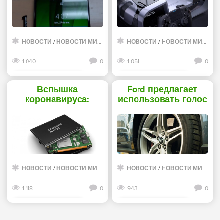
«Новости сети»
памятью QLC -
«Новости сети»
НОВОСТИ
/
НОВОСТИ МИРА ИНТЕРНЕТ
НОВОСТИ
/
НОВОСТИ МИРА ИНТЕРНЕТ
1 040
0
1 051
0
Смотреть дальше
Смотреть дальше
Вспышка
Ford предлагает
коронавируса:
использовать голос
часть
автомобилиста для
производителей
3D-печати
SSD и HDD попали в
уникальных
зону риска -
колёсных гаек -
«Новости сети»
«Новости сети»
НОВОСТИ
/
НОВОСТИ МИРА ИНТЕРНЕТ
НОВОСТИ
/
НОВОСТИ МИРА ИНТЕРНЕТ
1 118
0
943
0
Смотреть дальше
Смотреть дальше