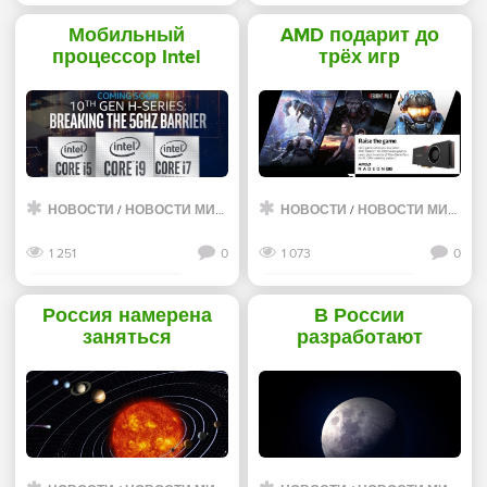
Смотреть дальше
Смотреть дальше
Мобильный
AMD подарит до
процессор Intel
трёх игр
Comet Lake-H с
покупателям
восемью ядрами
видеокарт Radeon
дебютирует в марте
RX 5000-й серии -
- «Новости сети»
«Новости сети»
НОВОСТИ
/
НОВОСТИ МИРА ИНТЕРНЕТ
НОВОСТИ
/
НОВОСТИ МИРА ИНТЕРНЕТ
1 251
0
1 073
0
Смотреть дальше
Смотреть дальше
Россия намерена
В России
заняться
разработают
всесторонними
модель скафандра
исследованиями
для лунных миссий
Венеры - «Новости
- «Новости сети»
сети»