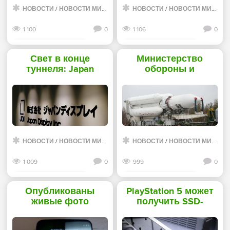
НОВОСТИ
/
НОВОСТИ МИРА ИНТЕРНЕТ
НОВОСТИ
/
НОВОСТИ МИРА ИНТЕРНЕТ
1 100
0
1 106
0
Смотреть дальше
Смотреть дальше
Свет в конце
Министерство
туннеля: Japan
обороны и
Display получит
«Роскосмос»
долгожданную
согласовали облик
финансовую
ракеты-носителя
поддержку -
«Ангара-А5М» -
«Новости сети»
«Новости сети»
НОВОСТИ
/
НОВОСТИ МИРА ИНТЕРНЕТ
НОВОСТИ
/
НОВОСТИ МИРА ИНТЕРНЕТ
1 009
0
999
0
Смотреть дальше
Смотреть дальше
Опубликованы
PlayStation 5 может
живые фото
получить SSD-
смартфона Moto G
накопитель Samsung
Stylus со стилусом -
980 QVO с PCIe 4.0 и