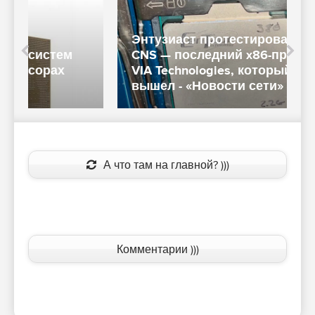
Энтузиаст протестировал Centaur
CNS — последний x86-процессор
м
VIA Technologies, который так и не
ч
вышел - «Новости сети»
с
А что там на главной? )))
Комментарии )))