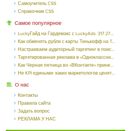
Самоучитель CSS
Справочник CSS
Самое популярное
LuckyГайд на Гардемакс с LuckyAds: 317 279 рублей за 10 дней - «Надо знать»
Как обменять рубли с карты Тинькофф на Tether ERC20 (USDT)?
Настраиваем аудиторный таргетинг в поисковой кампании Google Ads - «Заработок»
Таргетированная реклама в «Одноклассниках»: как ее настроить и нужно ли - «Заработок»
Как Черная пятница во «ВКонтакте» принесла магазину подарков 221 продажу по цене 38 рублей - «Заработок»
Не KPI едиными: каких маркетологов ценят - «Заработок»
О нас
Контакты
Правила сайта
Задать вопрос
РЕКЛАМА У НАС