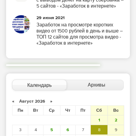
с выводом денег на карту сбербанка –
5 сайтов - «Заработок в интернете»
29 июня 2021
Заработок на просмотре коротких
видео от 1500 рублей в день и выше –
ТОП 12 сайтов для просмотра видео -
«Заработок в интернете»
Архивы
Календарь
«
Август 2026
»
Пн
Вт
Ср
Чт
Пт
Сб
Вс
1
2
3
4
5
6
7
8
9