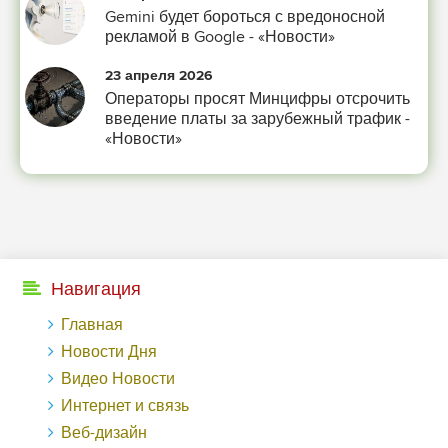
-- Лучшее, что можно сделать с хорошим советом, это пропустить его мимо
Gemini будет бороться с вредоносной
ушей. Он никогда не бывает полезен никому, кроме того, кто его дал.
рекламой в Google - «Новости»
-- Люблю давать советы и очень не люблю, когда их дают мне.
23 апреля 2026
Операторы просят Минцифры отсрочить
введение платы за зарубежный трафик -
«Новости»
Навигация
Главная
Новости Дня
Видео Новости
Интернет и связь
Веб-дизайн