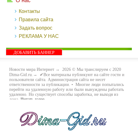
О нас
Контакты
Правила сайта
Задать вопрос
РЕКЛАМА У НАС
ДОБАВИТЬ БАННЕР
Новости мира Интернет
→
2026
© Мы транслируем с 2020
Dima-Gid.ru.→ ✔Все материалы публикуют на сайте гости и
пользователи сайта. Администрация сайта не несет
ответственности за публикации. • Многие люди попытались
перейти на удаленную работу или были вынуждены работать
удаленно. Но существует способы заработка, не выходя из
дома.
Читать далее...
- Как заработать денег, не выходя из дома, мы вам поможем с
этим разобраться. Ведь в сети интернет видов заработка очень
много. Все зависит только от вас, чем вы хотите заняться и, что
вам придётся по душе. Наш сайт собирает для вас всю
полезную информацию и новые виды заработка которые
появляются на просторах интернета каждый день. Просто
следите на нашими новостями и вы будите в курсе всех