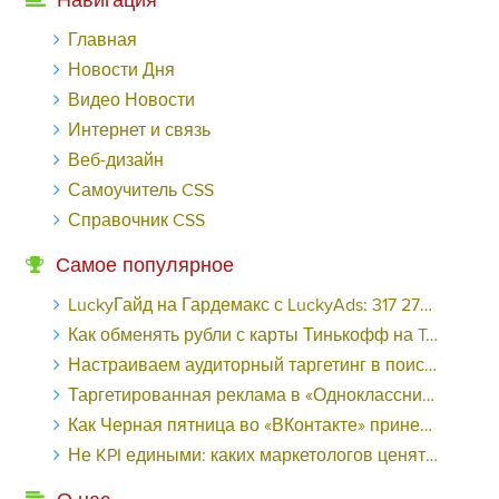
Навигация
Главная
Новости Дня
Видео Новости
Интернет и связь
Веб-дизайн
Самоучитель CSS
Справочник CSS
Самое популярное
LuckyГайд на Гардемакс с LuckyAds: 317 279 рублей за 10 дней - «Надо знать»
Как обменять рубли с карты Тинькофф на Tether ERC20 (USDT)?
Настраиваем аудиторный таргетинг в поисковой кампании Google Ads - «Заработок»
Таргетированная реклама в «Одноклассниках»: как ее настроить и нужно ли - «Заработок»
Как Черная пятница во «ВКонтакте» принесла магазину подарков 221 продажу по цене 38 рублей - «Заработок»
Не KPI едиными: каких маркетологов ценят - «Заработок»