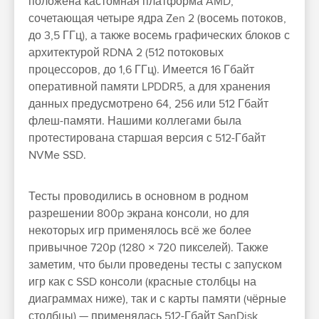
положена кастомная платформа AMD,
сочетающая четыре ядра Zen 2 (восемь потоков,
до 3,5 ГГц), а также восемь графических блоков с
архитектурой RDNA 2 (512 потоковых
процессоров, до 1,6 ГГц). Имеется 16 Гбайт
оперативной памяти LPDDR5, а для хранения
данных предусмотрено 64, 256 или 512 Гбайт
флеш-памяти. Нашими коллегами была
протестирована старшая версия с 512-Гбайт
NVMe SSD.
Тесты проводились в основном в родном
разрешении 800p экрана консоли, но для
некоторых игр применялось всё же более
привычное 720р (1280 × 720 пикселей). Также
заметим, что были проведены тесты с запуском
игр как с SSD консоли (красные столбцы на
диаграммах ниже), так и с карты памяти (чёрные
столбцы) — применялась 512-Гбайт SanDisk