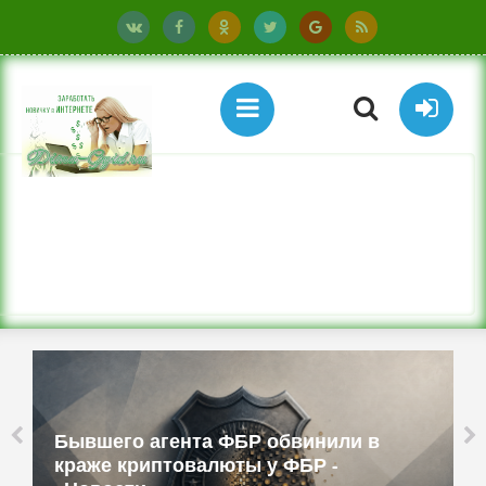
Бывшего агента ФБР обвинили в
краже криптовалюты у ФБР -