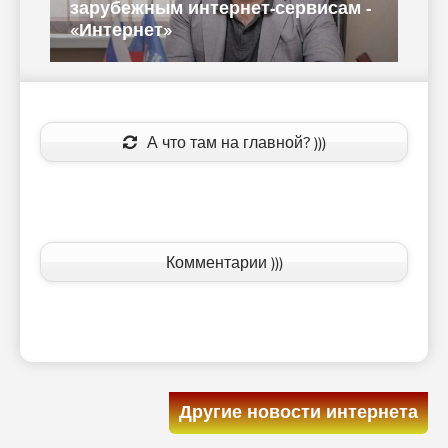
зарубежным интернет-сервисам -
з
«Интернет»
А что там на главной? )))
Комментарии )))
Другие новости интернета