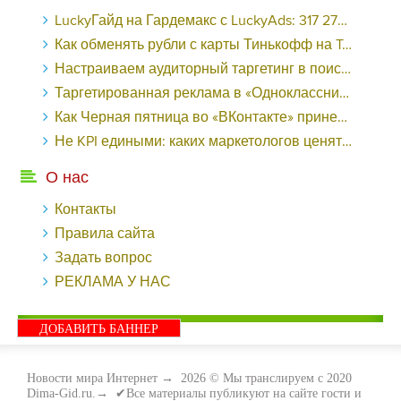
LuckyГайд на Гардемакс с LuckyAds: 317 279 рублей за 10 дней - «Надо знать»
Как обменять рубли с карты Тинькофф на Tether ERC20 (USDT)?
Настраиваем аудиторный таргетинг в поисковой кампании Google Ads - «Заработок»
Таргетированная реклама в «Одноклассниках»: как ее настроить и нужно ли - «Заработок»
Как Черная пятница во «ВКонтакте» принесла магазину подарков 221 продажу по цене 38 рублей - «Заработок»
Не KPI едиными: каких маркетологов ценят - «Заработок»
О нас
Контакты
Правила сайта
Задать вопрос
РЕКЛАМА У НАС
ДОБАВИТЬ БАННЕР
Новости мира Интернет
→
2026
© Мы транслируем с 2020
Dima-Gid.ru.→ ✔Все материалы публикуют на сайте гости и