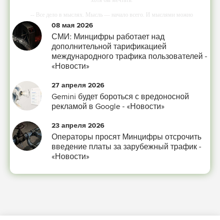
-- Все дело в мыслях. Мысль — начало всего. И мыслями можно
управлять. И поэтому главное дело совершенствования: работать над
08 мая 2026
мыслями.
СМИ: Минцифры работает над
-- Идите уверенно по направлению к мечте. Живите той жизнью, которую
дополнительной тарификацией
вы сами себе придумали.
международного трафика пользователей -
«Новости»
-- Самое большое богатство — это ум. Самая большая нищета — глупость.
Из всех страхов самый пугающий — самолюбование.
27 апреля 2026
-- Лучшее, что можно сделать с хорошим советом, это пропустить его мимо
Gemini будет бороться с вредоносной
ушей. Он никогда не бывает полезен никому, кроме того, кто его дал.
рекламой в Google - «Новости»
-- Люблю давать советы и очень не люблю, когда их дают мне.
23 апреля 2026
Операторы просят Минцифры отсрочить
введение платы за зарубежный трафик -
«Новости»