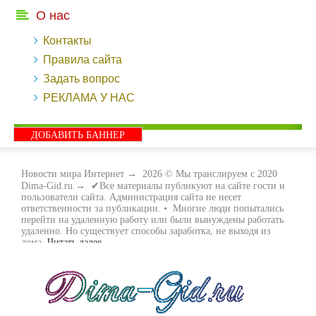
О нас
Контакты
Правила сайта
Задать вопрос
РЕКЛАМА У НАС
ДОБАВИТЬ БАННЕР
Новости мира Интернет
→
2026
© Мы транслируем с 2020
Dima-Gid.ru.→ ✔Все материалы публикуют на сайте гости и
пользователи сайта. Администрация сайта не несет
ответственности за публикации. • Многие люди попытались
перейти на удаленную работу или были вынуждены работать
удаленно. Но существует способы заработка, не выходя из
дома.
Читать далее...
- Как заработать денег, не выходя из дома, мы вам поможем с
этим разобраться. Ведь в сети интернет видов заработка очень
много. Все зависит только от вас, чем вы хотите заняться и, что
вам придётся по душе. Наш сайт собирает для вас всю
полезную информацию и новые виды заработка которые
появляются на просторах интернета каждый день. Просто