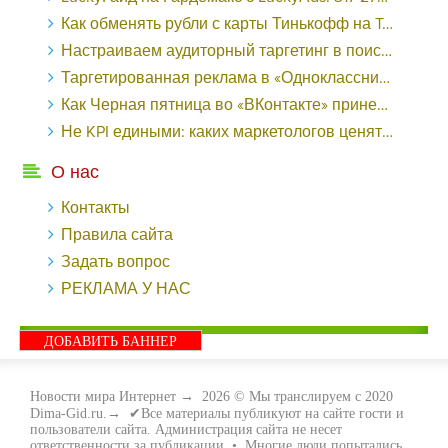
Как обменять рубли с карты Тинькофф на Tether ERC20 (USDT)?
Настраиваем аудиторный таргетинг в поисковой кампании Google Ads - «Заработок»
Таргетированная реклама в «Одноклассниках»: как ее настроить и нужно ли - «Заработок»
Как Черная пятница во «ВКонтакте» принесла магазину подарков 221 продажу по цене 38 рублей - «Заработок»
Не KPI едиными: каких маркетологов ценят - «Заработок»
О нас
Контакты
Правила сайта
Задать вопрос
РЕКЛАМА У НАС
ДОБАВИТЬ БАННЕР
Новости мира Интернет
→
2026
© Мы транслируем с 2020
Dima-Gid.ru.→ ✔Все материалы публикуют на сайте гости и
пользователи сайта. Администрация сайта не несет
ответственности за публикации. • Многие люди попытались