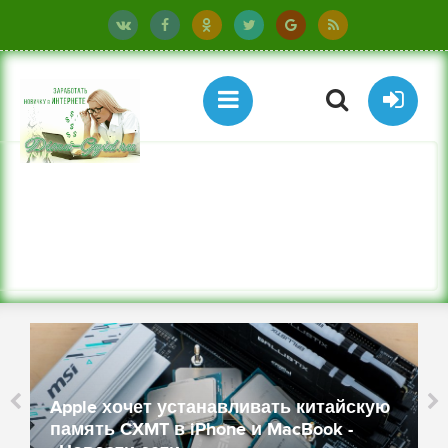
Владелец неисправного модуля DD
Crucial добился замены комплекта
айскую
только после огласки мизерного
 -
размера гарантийного возмещения -