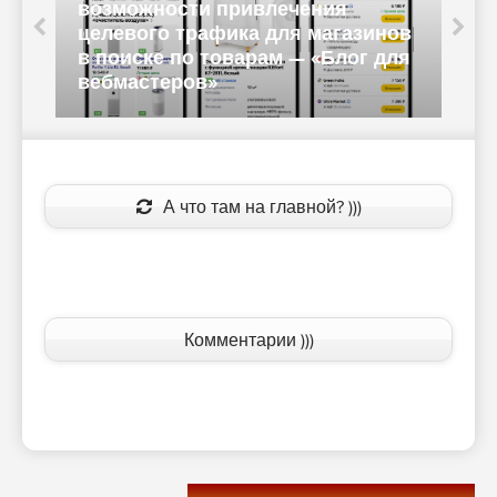
я
газинов
лог для
Обновление в сниппете сайта —
«Блог для вебмастеров»
А что там на главной? )))
Комментарии )))