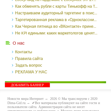
Как обменять рубли с карты Тинькофф на Tether ERC20 (USDT)?
Настраиваем аудиторный таргетинг в поисковой кампании Google Ads - «Заработок»
Таргетированная реклама в «Одноклассниках»: как ее настроить и нужно ли - «Заработок»
Как Черная пятница во «ВКонтакте» принесла магазину подарков 221 продажу по цене 38 рублей - «Заработок»
Не KPI едиными: каких маркетологов ценят - «Заработок»
О нас
Контакты
Правила сайта
Задать вопрос
РЕКЛАМА У НАС
ДОБАВИТЬ БАННЕР
Новости мира Интернет
→
2026
© Мы транслируем с 2020
Dima-Gid.ru.→ ✔Все материалы публикуют на сайте гости и
пользователи сайта. Администрация сайта не несет
ответственности за публикации. • Многие люди попытались