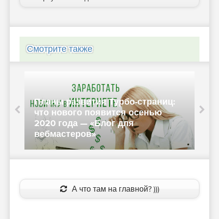
Смотрите также
:
Как устроена контент-система
Турбо-страниц: схемы, факты и
немного истории — «Блог для
вебмастеров»
А что там на главной? )))