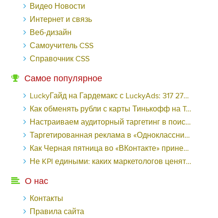
Видео Новости
Интернет и связь
Веб-дизайн
Самоучитель CSS
Справочник CSS
Самое популярное
LuckyГайд на Гардемакс с LuckyAds: 317 279 рублей за 10 дней - «Надо знать»
Как обменять рубли с карты Тинькофф на Tether ERC20 (USDT)?
Настраиваем аудиторный таргетинг в поисковой кампании Google Ads - «Заработок»
Таргетированная реклама в «Одноклассниках»: как ее настроить и нужно ли - «Заработок»
Как Черная пятница во «ВКонтакте» принесла магазину подарков 221 продажу по цене 38 рублей - «Заработок»
Не KPI едиными: каких маркетологов ценят - «Заработок»
О нас
Контакты
Правила сайта