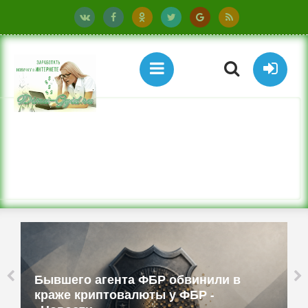
Бюджетные ТВ-приставки имитируют
смартфоны и работают как прокси -