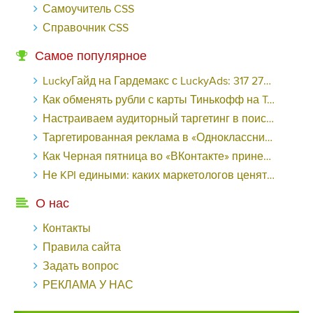
Самоучитель CSS
Справочник CSS
Самое популярное
LuckyГайд на Гардемакс с LuckyAds: 317 279 рублей за 10 дней - «Надо знать»
Как обменять рубли с карты Тинькофф на Tether ERC20 (USDT)?
Настраиваем аудиторный таргетинг в поисковой кампании Google Ads - «Заработок»
Таргетированная реклама в «Одноклассниках»: как ее настроить и нужно ли - «Заработок»
Как Черная пятница во «ВКонтакте» принесла магазину подарков 221 продажу по цене 38 рублей - «Заработок»
Не KPI едиными: каких маркетологов ценят - «Заработок»
О нас
Контакты
Правила сайта
Задать вопрос
РЕКЛАМА У НАС