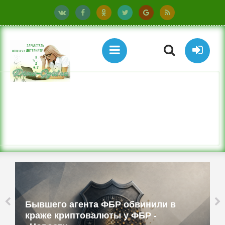
Бюджетные ТВ-приставки имитируют
смартфоны и работают как прокси -