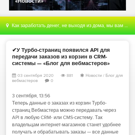
«Новости»
Как заработать денег, не выходя из дома, мы вам поможем с этим разобраться
✔У Турбо-страниц появился API для
передачи заказов из корзин в CRM-
системы — «Блог для вебмастеров»
03 сентября 2020
881
Новости
/
Блог для
вебмастеров
0
3 сентября, 13:56
Теперь данные о заказах из корзин Турбо-
страниц Вебмастера можно передавать через
API в любую CRM- или CMS-систему. Так
владельцам интернет-магазинов станет удобнее
получать и обрабатывать заказы — все данные