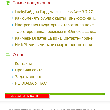
Самое популярное
LuckyГайд на Гардемакс с LuckyAds: 317 279 рублей за 10 дней - «Надо знать»
Как обменять рубли с карты Тинькофф на Tether ERC20 (USDT)?
Настраиваем аудиторный таргетинг в поисковой кампании Google Ads - «Заработок»
Таргетированная реклама в «Одноклассниках»: как ее настроить и нужно ли - «Заработок»
Как Черная пятница во «ВКонтакте» принесла магазину подарков 221 продажу по цене 38 рублей - «Заработок»
Не KPI едиными: каких маркетологов ценят - «Заработок»
О нас
Контакты
Правила сайта
Задать вопрос
РЕКЛАМА У НАС
ДОБАВИТЬ БАННЕР
Новости мира Интернет
→
2026
© Мы транслируем с 2020