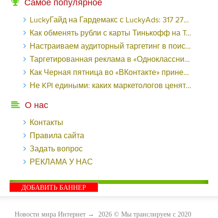
Самое популярное
LuckyГайд на Гардемакс с LuckyAds: 317 279 рублей за 10 дней - «Надо знать»
Как обменять рубли с карты Тинькофф на Tether ERC20 (USDT)?
Настраиваем аудиторный таргетинг в поисковой кампании Google Ads - «Заработок»
Таргетированная реклама в «Одноклассниках»: как ее настроить и нужно ли - «Заработок»
Как Черная пятница во «ВКонтакте» принесла магазину подарков 221 продажу по цене 38 рублей - «Заработок»
Не KPI едиными: каких маркетологов ценят - «Заработок»
О нас
Контакты
Правила сайта
Задать вопрос
РЕКЛАМА У НАС
ДОБАВИТЬ БАННЕР
Новости мира Интернет
→
2026
© Мы транслируем с 2020