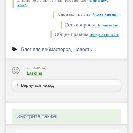
Цитирование статьи, картинки - фото скриншот -
Rambler News
Service.
Иллюстрация к статье -
Яндекс. Картинки.
Есть вопросы.
Напишите нам.
Общие правила
поведения на сайте.
Блог для вебмастеров
,
Новость
запостил(а)
Larkins
Вернуться назад
Смотрите также