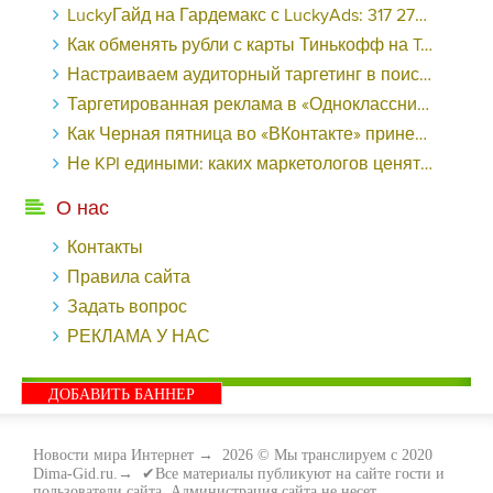
LuckyГайд на Гардемакс с LuckyAds: 317 279 рублей за 10 дней - «Надо знать»
Как обменять рубли с карты Тинькофф на Tether ERC20 (USDT)?
Настраиваем аудиторный таргетинг в поисковой кампании Google Ads - «Заработок»
Таргетированная реклама в «Одноклассниках»: как ее настроить и нужно ли - «Заработок»
Как Черная пятница во «ВКонтакте» принесла магазину подарков 221 продажу по цене 38 рублей - «Заработок»
Не KPI едиными: каких маркетологов ценят - «Заработок»
О нас
Контакты
Правила сайта
Задать вопрос
РЕКЛАМА У НАС
ДОБАВИТЬ БАННЕР
Новости мира Интернет
→
2026
© Мы транслируем с 2020
Dima-Gid.ru.→ ✔Все материалы публикуют на сайте гости и
пользователи сайта. Администрация сайта не несет