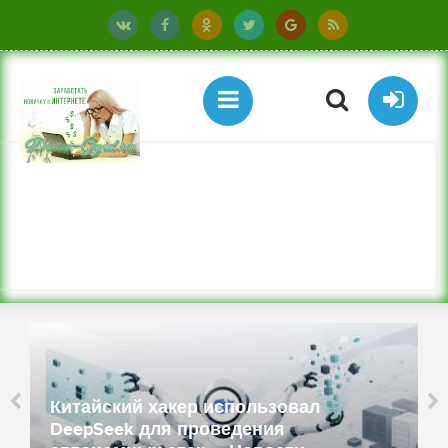
Китайский хакер использовал
DeepSeek для проведения