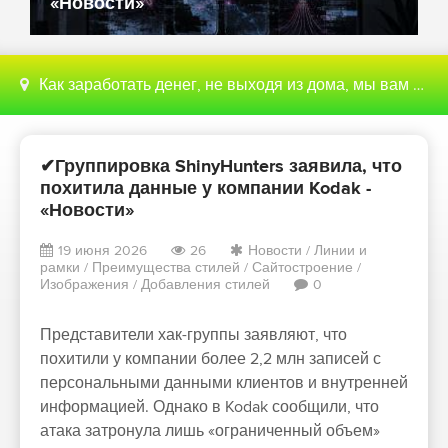
«Новости»
Как заработать денег, не выходя из дома, мы вам поможем с этим разобраться
✔Группировка ShinyHunters заявила, что
похитила данные у компании Kodak -
«Новости»
19 июня 2026
26
Новости
/
Линии и
рамки
/
Преимущества стилей
/
Сайтостроение
/
Изображения
/
Добавления стилей
0
Представители хак-группы заявляют, что
похитили у компании более 2,2 млн записей с
персональными данными клиентов и внутренней
информацией. Однако в Kodak сообщили, что
атака затронула лишь «ограниченный объем»