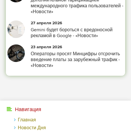
вы сами себе придумали.
международного трафика пользователей -
«Новости»
-- Самое большое богатство — это ум. Самая большая нищета — глупость.
Из всех страхов самый пугающий — самолюбование.
27 апреля 2026
-- Лучшее, что можно сделать с хорошим советом, это пропустить его мимо
Gemini будет бороться с вредоносной
ушей. Он никогда не бывает полезен никому, кроме того, кто его дал.
рекламой в Google - «Новости»
-- Люблю давать советы и очень не люблю, когда их дают мне.
23 апреля 2026
Операторы просят Минцифры отсрочить
введение платы за зарубежный трафик -
«Новости»
Навигация
Главная
Новости Дня