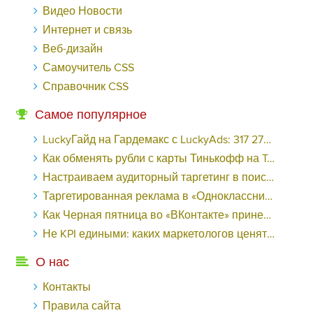
Видео Новости
Интернет и связь
Веб-дизайн
Самоучитель CSS
Справочник CSS
Самое популярное
LuckyГайд на Гардемакс с LuckyAds: 317 279 рублей за 10 дней - «Надо знать»
Как обменять рубли с карты Тинькофф на Tether ERC20 (USDT)?
Настраиваем аудиторный таргетинг в поисковой кампании Google Ads - «Заработок»
Таргетированная реклама в «Одноклассниках»: как ее настроить и нужно ли - «Заработок»
Как Черная пятница во «ВКонтакте» принесла магазину подарков 221 продажу по цене 38 рублей - «Заработок»
Не KPI едиными: каких маркетологов ценят - «Заработок»
О нас
Контакты
Правила сайта