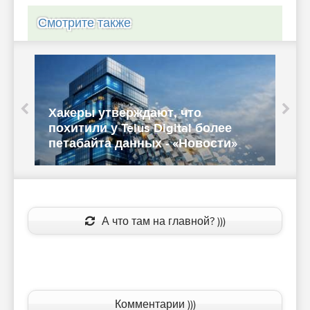
Смотрите также
Хакеры утверждают, что
В
похитили у Telus Digital более
у
петабайта данных - «Новости»
O
А что там на главной? )))
Комментарии )))