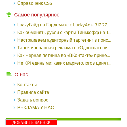
Справочник CSS
Самое популярное
LuckyГайд на Гардемакс с LuckyAds: 317 279 рублей за 10 дней - «Надо знать»
Как обменять рубли с карты Тинькофф на Tether ERC20 (USDT)?
Настраиваем аудиторный таргетинг в поисковой кампании Google Ads - «Заработок»
Таргетированная реклама в «Одноклассниках»: как ее настроить и нужно ли - «Заработок»
Как Черная пятница во «ВКонтакте» принесла магазину подарков 221 продажу по цене 38 рублей - «Заработок»
Не KPI едиными: каких маркетологов ценят - «Заработок»
О нас
Контакты
Правила сайта
Задать вопрос
РЕКЛАМА У НАС
ДОБАВИТЬ БАННЕР