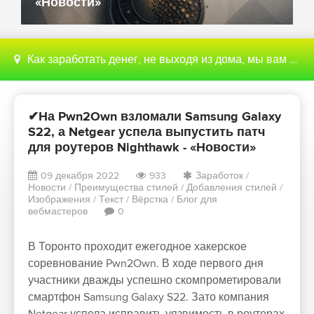
«Новости»
Как заработать денег, не выходя из дома, мы вам поможем с этим разобраться
✔На Pwn2Own взломали Samsung Galaxy
S22, а Netgear успела выпустить патч
для роутеров Nighthawk - «Новости»
09 декабря 2022
933
Заработок
/
Новости
/
Преимущества стилей
/
Добавления стилей
/
Изображения
/
Текст
/
Вёрстка
/
Блог для
вебмастеров
0
В Торонто проходит ежегодное хакерское
соревнование Pwn2Own. В ходе первого дня
участники дважды успешно скомпрометировали
смартфон Samsung Galaxy S22. Зато компания