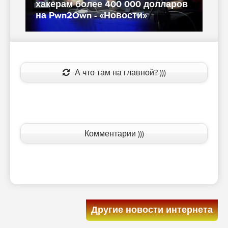
в
Китае были взломаны iOS, Chrome
C
и не только - «Новости»
i
А что там на главной? )))
Комментарии )))
Другие новости интернета