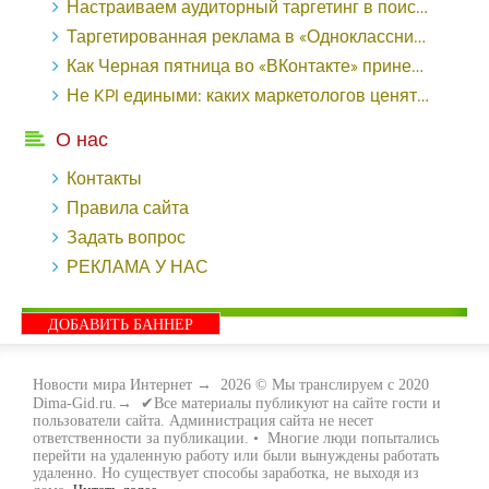
Настраиваем аудиторный таргетинг в поисковой кампании Google Ads - «Заработок»
Таргетированная реклама в «Одноклассниках»: как ее настроить и нужно ли - «Заработок»
Как Черная пятница во «ВКонтакте» принесла магазину подарков 221 продажу по цене 38 рублей - «Заработок»
Не KPI едиными: каких маркетологов ценят - «Заработок»
О нас
Контакты
Правила сайта
Задать вопрос
РЕКЛАМА У НАС
ДОБАВИТЬ БАННЕР
Новости мира Интернет
→
2026
© Мы транслируем с 2020
Dima-Gid.ru.→ ✔Все материалы публикуют на сайте гости и
пользователи сайта. Администрация сайта не несет
ответственности за публикации. • Многие люди попытались
перейти на удаленную работу или были вынуждены работать
удаленно. Но существует способы заработка, не выходя из