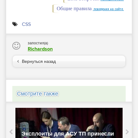
Общие правила
поведения на сайте.
CSS
запостил(а)
Richardson
Вернуться назад
Смотрите также
и
В ходе состязания Tianfu Cup в
Н