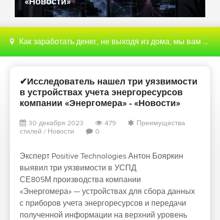
«Новости»
Как заработать денег, не выходя из дома, мы вам поможем с этим разобраться
✔Исследователь нашел три уязвимости
в устройствах учета энергоресурсов
компании «Энергомера» - «Новости»
30 декабря 2023
479
Преимущества
стилей
/
Новости
0
Эксперт Positive Technologies Антон Бояркин
выявил три уязвимости в УСПД
СЕ805М производства компании
«Энергомера» — устройствах для сбора данных
с приборов учета энергоресурсов и передачи
полученной информации на верхний уровень