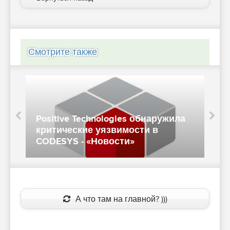
Смотрите также
Positive Technologies обнаружила
В
критические уязвимости в
W
CODESYS - «Новости»
у
А что там на главной? )))