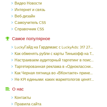
Видео Новости
Интернет и связь
Веб-дизайн
Самоучитель CSS
Справочник CSS
Самое популярное
LuckyГайд на Гардемакс с LuckyAds: 317 279 рублей за 10 дней - «Надо знать»
Как обменять рубли с карты Тинькофф на Tether ERC20 (USDT)?
Настраиваем аудиторный таргетинг в поисковой кампании Google Ads - «Заработок»
Таргетированная реклама в «Одноклассниках»: как ее настроить и нужно ли - «Заработок»
Как Черная пятница во «ВКонтакте» принесла магазину подарков 221 продажу по цене 38 рублей - «Заработок»
Не KPI едиными: каких маркетологов ценят - «Заработок»
О нас
Контакты
Правила сайта