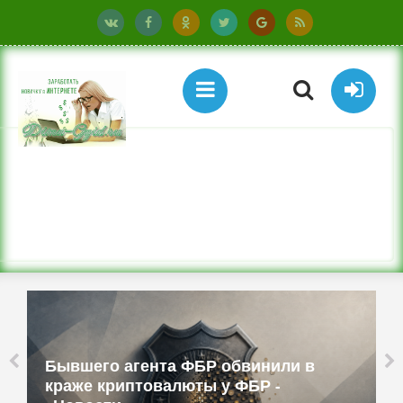
Бюджетные ТВ-приставки имитируют
смартфоны и работают как прокси -