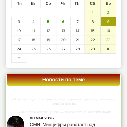
Пн
Вт
Ср
Чт
Пт
Сб
Вс
1
2
3
4
5
6
7
8
9
10
11
12
13
14
15
16
17
18
19
20
21
22
23
24
25
26
27
28
29
30
31
Новости по теме
-- Начинайте делать все, что вы можете сделать – и даже то, о чем можете
хотя бы мечтать.
-- Все дело в мыслях. Мысль — начало всего. И мыслями можно
управлять. И поэтому главное дело совершенствования: работать над
08 мая 2026
мыслями.
СМИ: Минцифры работает над