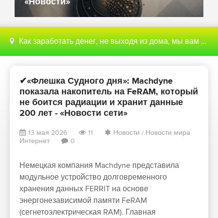
«Новости»
Как заработать денег, не выходя из дома, мы вам поможем с этим разобраться
✔«Флешка Судного дня»: Machdyne
показала накопитель на FeRAM, который
не боится радиации и хранит данные
200 лет - «Новости сети»
13 мая 2026
11
Новости
/
Новости мира
Интернет
0
Немецкая компания Machdyne представила
модульное устройство долговременного
хранения данных FERRIT на основе
энергонезависимой памяти FeRAM
(сегнетоэлектрическая RAM). Главная