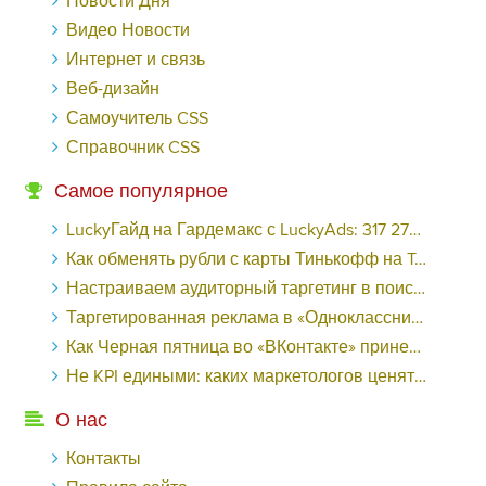
Новости Дня
Видео Новости
Интернет и связь
Веб-дизайн
Самоучитель CSS
Справочник CSS
Самое популярное
LuckyГайд на Гардемакс с LuckyAds: 317 279 рублей за 10 дней - «Надо знать»
Как обменять рубли с карты Тинькофф на Tether ERC20 (USDT)?
Настраиваем аудиторный таргетинг в поисковой кампании Google Ads - «Заработок»
Таргетированная реклама в «Одноклассниках»: как ее настроить и нужно ли - «Заработок»
Как Черная пятница во «ВКонтакте» принесла магазину подарков 221 продажу по цене 38 рублей - «Заработок»
Не KPI едиными: каких маркетологов ценят - «Заработок»
О нас
Контакты