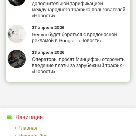
-- Идите уверенно по направлению к мечте. Живите той жизнью, которую
дополнительной тарификацией
вы сами себе придумали.
международного трафика пользователей -
«Новости»
-- Самое большое богатство — это ум. Самая большая нищета — глупость.
Из всех страхов самый пугающий — самолюбование.
27 апреля 2026
-- Лучшее, что можно сделать с хорошим советом, это пропустить его мимо
Gemini будет бороться с вредоносной
ушей. Он никогда не бывает полезен никому, кроме того, кто его дал.
рекламой в Google - «Новости»
-- Люблю давать советы и очень не люблю, когда их дают мне.
23 апреля 2026
Операторы просят Минцифры отсрочить
введение платы за зарубежный трафик -
«Новости»
Навигация
Главная