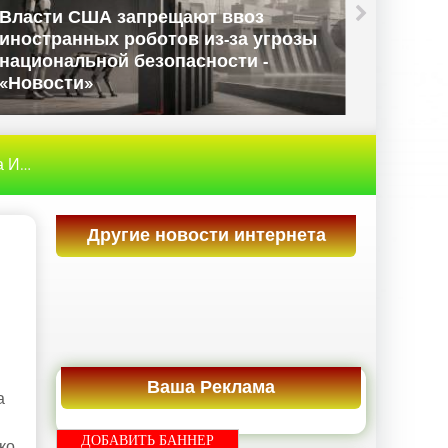
Apple потеряла почти $400 млрд
капитализации из-за
-
неутешительного прогноза -
«Новости сети»
рнет
» Компания отдала мошенникам $25,6 млн после
Другие новости интернета
Ваша Реклама
а
ДОБАВИТЬ БАННЕР
ко