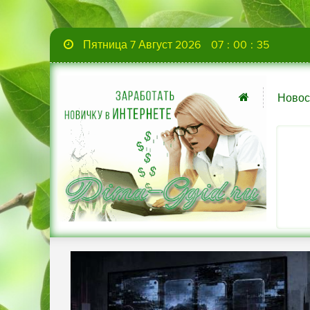
Пятница 7 Август 2026
07
:
00
:
36
Новос