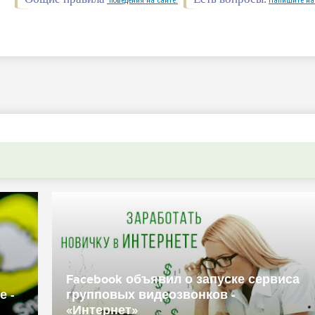
поведения на сайте.
Напишите на
Выяснилось прои
вили новый вид
транзакции с битк
енничества -
млрд — криптовал
правительство СШ