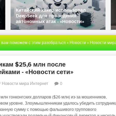
оз
 угрозы
Данные полиции и госслужащих
 -
Великобритании попали в даркнет 
«Новости»
ы вам поможем с этим разобраться
»
Новости
»
Новости мира Инте
кам $25,6 млн после
йками - «Новости сети»
/
Новости мира Интернет
0
лн гонконгских долларов ($26 млн) из-за мошенников,
вом уровне. Злоумышленникам удалось убедить сотрудник
азанную сумму с помощью фальшивого группового
а участвовали поддельный финансовый директор и несколь