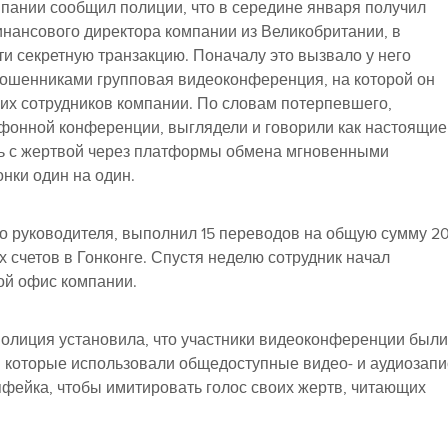
пании сообщил полиции, что в середине января получил
нансового директора компании из Великобритании, в
ти секретную транзакцию. Поначалу это вызвало у него
ошенниками групповая видеоконференция, на которой он
гих сотрудников компании. По словам потерпевшего,
ефонной конференции, выглядели и говорили как настоящие
ь с жертвой через платформы обмена мгновенными
нки один на один.
го руководителя, выполнил 15 переводов на общую сумму 2
х счетов в Гонконге. Спустя неделю сотрудник начал
ой офис компании.
полиция установила, что участники видеоконференции были
 которые использовали общедоступные видео- и аудиозапи
пфейка, чтобы имитировать голос своих жертв, читающих