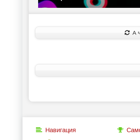
А ч
Навигация
Сам