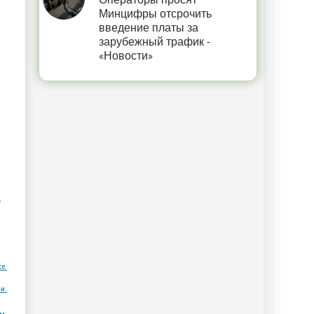
Операторы просят
Минцифры отсрочить
введение платы за
зарубежный трафик -
«Новости»
,
ce.
и.