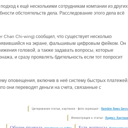
подход к ещё несколькими сотрудникам компании из других
бности обстоятельств дела. Расследование этого дела всё
r Chan Chi-wing) сообщил, что существует несколько
 появившийся на экране, фальшивым цифровым фейком. Он
ижения головой, а также задавать вопросы, которые
нажа, и сразу проявлять бдительность если тот попросит
ему оповещения, включив в неё систему быстрых платежей
то они переводят деньги на счета, связанные с
Цитирование статьи, картинки - фото скриншот -
Rambler News Servi
Иллюстрация к статье -
Яндекс. Картинк
Общие правила
Есть вопросы.