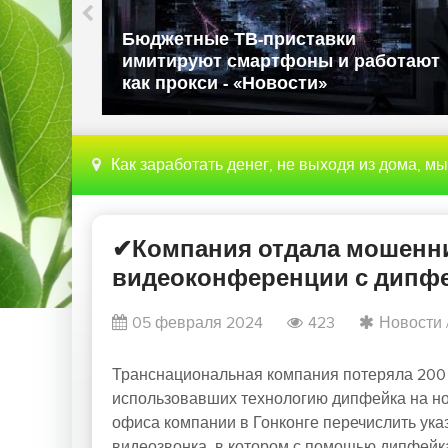
Власти США запрещают вв
ользовал
иностранных роботов из-за
дения
национальной безопасности
Новости»
«Новости»
Как заработать денег, не выходя из дома, м
✔Компания отдала мошенни
видеоконференции с дипфе
05 февраля 2024
423
Новости
Транснациональная компания потеряла 200 м
использовавших технологию дипфейка на но
офиса компании в Гонконге перечислить ук
видеозвонка, в котором с помощью дипфейк