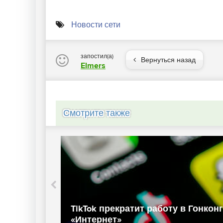
Новости сети
запостил(а)
Вернуться назад
Elmers
Смотрите также
k объявил о запуске сервиса
В Крыму выя
ых видеозвонков -
интернет-мош
ет»
«Интернет»