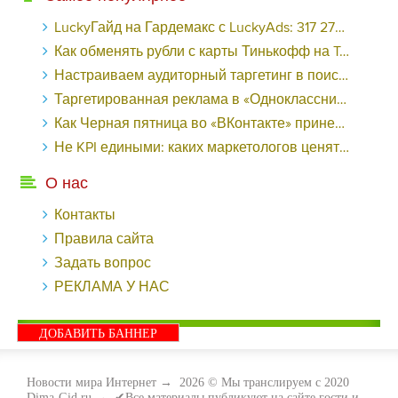
LuckyГайд на Гардемакс с LuckyAds: 317 279 рублей за 10 дней - «Надо знать»
Как обменять рубли с карты Тинькофф на Tether ERC20 (USDT)?
Настраиваем аудиторный таргетинг в поисковой кампании Google Ads - «Заработок»
Таргетированная реклама в «Одноклассниках»: как ее настроить и нужно ли - «Заработок»
Как Черная пятница во «ВКонтакте» принесла магазину подарков 221 продажу по цене 38 рублей - «Заработок»
Не KPI едиными: каких маркетологов ценят - «Заработок»
О нас
Контакты
Правила сайта
Задать вопрос
РЕКЛАМА У НАС
ДОБАВИТЬ БАННЕР
Новости мира Интернет
→
2026
© Мы транслируем с 2020
Dima-Gid.ru.→ ✔Все материалы публикуют на сайте гости и