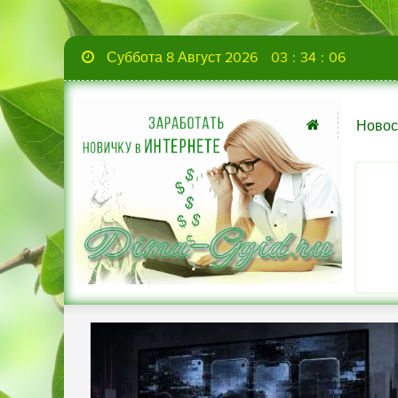
Суббота 8 Август 2026
03
:
34
:
07
Новос