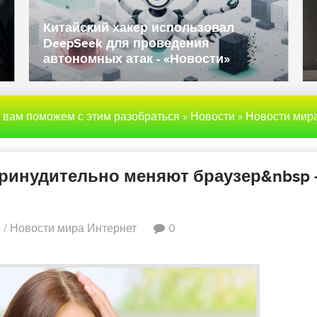
Китайский хакер использовал
DeepSeek для проведения
автономных атак - «Новости»
ы вам поможем с этим разобраться
»
Новости
»
Новости мира Инте
ринудительно меняют браузер&nbsp 
и
/
Новости мира Интернет
0