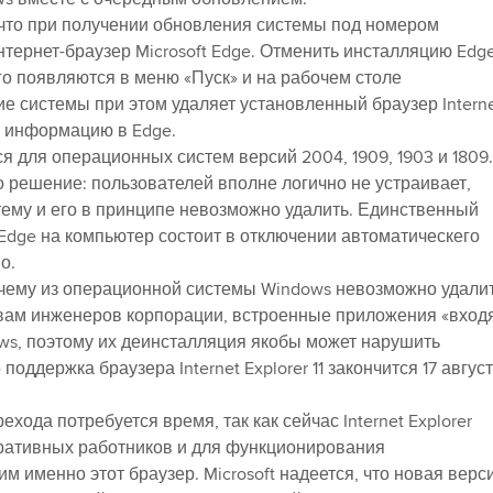
что при получении обновления системы под номером
тернет-браузер Microsoft Edge. Отменить инсталляцию Edg
о появляются в меню «Пуск» и на рабочем столе
ие системы при этом удаляет установленный браузер Intern
ую информацию в Edge.
 для операционных систем версий 2004, 1909, 1903 и 1809.
о решение: пользователей вполне логично не устраивает,
тему и его в принципе невозможно удалить. Единственный
 Edge на компьютер состоит в отключении автоматическего
о.
почему из операционной системы Windows невозможно удали
овам инженеров корпорации, встроенные приложения «вход
ws, поэтому их деинсталляция якобы может нарушить
 поддержка браузера Internet Explorer 11 закончится 17 авгус
хода потребуется время, так как сейчас Internet Explorer
оративных работников и для функционирования
 именно этот браузер. Microsoft надеется, что новая верс