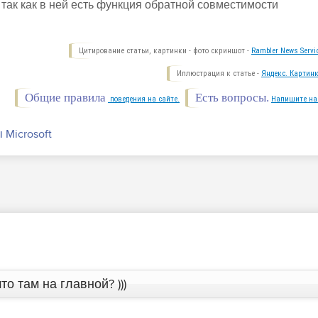
так как в ней есть функция обратной совместимости
Цитирование статьи, картинки - фото скриншот -
Rambler News Servi
Иллюстрация к статье -
Яндекс. Картинк
Общие правила
Есть вопросы.
поведения на сайте.
Напишите на
 Microsoft
то там на главной? )))