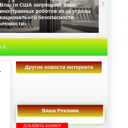
Власти США запрещают ввоз
иностранных роботов из-за угрозы
Данны
национальной безопасности -
Велико
«Новости»
«Ново
рнет
» Пользователям Windows принудительно меняют
Другие новости интернета
-
Ваша Реклама
ДОБАВИТЬ БАННЕР