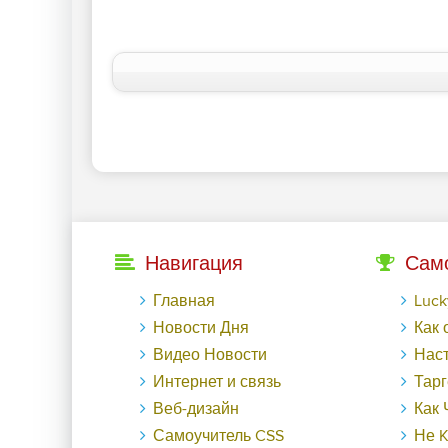
Навигация
Сам
Главная
LuckyГайд на Га
Новости Дня
Как обменят
Видео Новости
Настраиваем ауди
Интернет и связь
Таргетированная р
Веб-дизайн
Как Черная пятница в
Самоучитель CSS
Не KPI еди