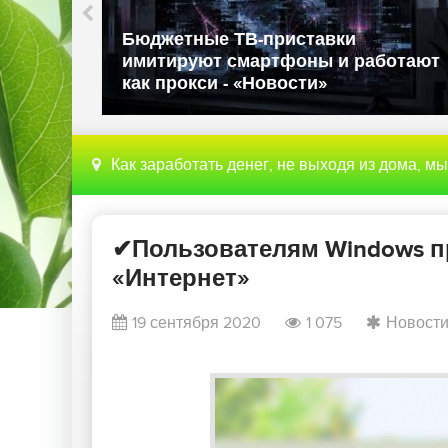
ли в
Бюджетные ТВ-приставки
имитируют смартфоны и работают
как прокси - «Новости»
Как заработать денег, не выходя из дома, м
✔Пользователям Windows п
«Интернет»
19 сентября 2020
1 075
Новост