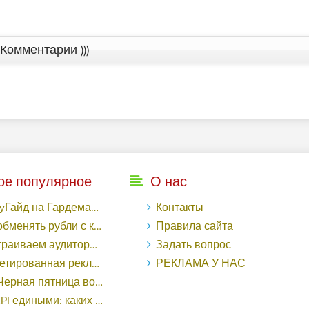
Комментарии )))
ое популярное
О нас
рдемакс с LuckyAds: 317 279 рублей за 10 дней - «Надо знать»
Контакты
ь рубли с карты Тинькофф на Tether ERC20 (USDT)?
Правила сайта
торный таргетинг в поисковой кампании Google Ads - «Заработок»
Задать вопрос
еклама в «Одноклассниках»: как ее настроить и нужно ли - «Заработок»
РЕКЛАМА У НАС
о «ВКонтакте» принесла магазину подарков 221 продажу по цене 38 рублей - «Заработок»
ными: каких маркетологов ценят - «Заработок»