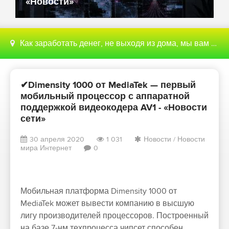
«Новости»
Как заработать денег, не выходя из дома, мы вам поможем с этим разобраться
✔Dimensity 1000 от MediaTek — первый
мобильный процессор с аппаратной
поддержкой видеокодера AV1 - «Новости
сети»
30 апреля 2020
1 031
Новости
/
Новости
мира Интернет
0
Мобильная платформа Dimensity 1000 от
MediaTek может вывести компанию в высшую
лигу производителей процессоров. Построенный
на базе 7-нм техпроцесса чипсет способен