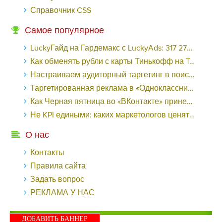
Справочник CSS
Самое популярное
LuckyГайд на Гардемакс с LuckyAds: 317 279 рублей за 10 дней - «Надо знать»
Как обменять рубли с карты Тинькофф на Tether ERC20 (USDT)?
Настраиваем аудиторный таргетинг в поисковой кампании Google Ads - «Заработок»
Таргетированная реклама в «Одноклассниках»: как ее настроить и нужно ли - «Заработок»
Как Черная пятница во «ВКонтакте» принесла магазину подарков 221 продажу по цене 38 рублей - «Заработок»
Не KPI едиными: каких маркетологов ценят - «Заработок»
О нас
Контакты
Правила сайта
Задать вопрос
РЕКЛАМА У НАС
ДОБАВИТЬ БАННЕР