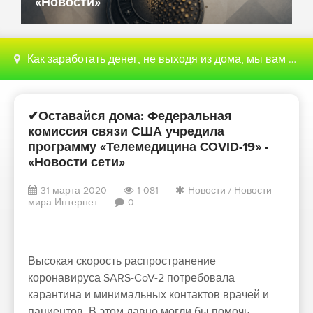
«Новости»
Как заработать денег, не выходя из дома, мы вам поможем с этим разобраться
✔Оставайся дома: Федеральная
комиссия связи США учредила
программу «Телемедицина COVID-19» -
«Новости сети»
31 марта 2020
1 081
Новости
/
Новости
мира Интернет
0
Высокая скорость распространение
коронавируса SARS-CoV-2 потребовала
карантина и минимальных контактов врачей и
пациентов. В этом давно могли бы помочь