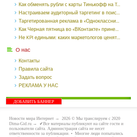
Как обменять рубли с карты Тинькофф на Tether ERC20 (USDT)?
Настраиваем аудиторный таргетинг в поисковой кампании Google Ads - «Заработок»
Таргетированная реклама в «Одноклассниках»: как ее настроить и нужно ли - «Заработок»
Как Черная пятница во «ВКонтакте» принесла магазину подарков 221 продажу по цене 38 рублей - «Заработок»
Не KPI едиными: каких маркетологов ценят - «Заработок»
О нас
Контакты
Правила сайта
Задать вопрос
РЕКЛАМА У НАС
ДОБАВИТЬ БАННЕР
Новости мира Интернет
→
2026
© Мы транслируем с 2020
Dima-Gid.ru.→ ✔Все материалы публикуют на сайте гости и
пользователи сайта. Администрация сайта не несет
ответственности за публикации. • Многие люди попытались