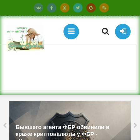
Бывшего агента ФБР обвинили в
краже криптовалюты у ФБР -