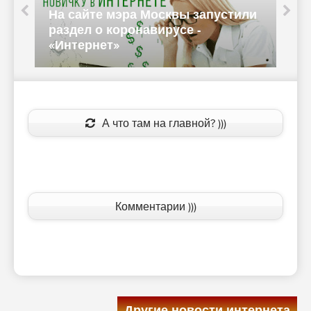
На сайте мэра Москвы запустили
н
раздел о коронавирусе -
«Интернет»
А что там на главной? )))
Комментарии )))
Другие новости интернета