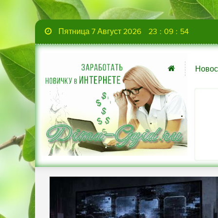
Пятница 7 Август 2026
23
:
09
:
55
Новос