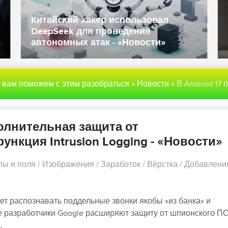
Китайский хакер использовал
DeepSeek для проведения
автономных атак - «Новости»
ы вам поможем с этим разобраться
»
Новости
» В Android 17 появится дополнительная защита от мошеннических звонков и функция Intrusion Logg
полнительная защита от
нкция Intrusion Logging - «Новости»
пы и поля
/
Изображения
/
Заработок
/
Вёрстка
/
Добавлени
жет распознавать поддельные звонки якобы «из банка» и
е разработчики Google расширяют защиту от шпионского ПО
.