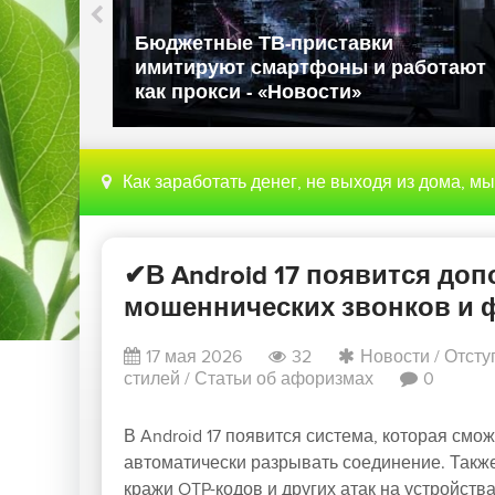
ли в
Бюджетные ТВ-приставки
имитируют смартфоны и работают
как прокси - «Новости»
Как заработать денег, не выходя из дома, м
✔В Android 17 появится до
мошеннических звонков и фу
17 мая 2026
32
Новости
/
Отсту
стилей
/
Статьи об афоризмах
0
В Android 17 появится система, которая смо
автоматически разрывать соединение. Такж
кражи OTP-кодов и других атак на устройства