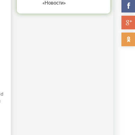
«Новости»
id
я