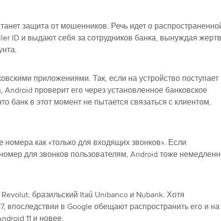
станет защита от мошенников. Речь идет о распространенно
ler ID и выдают себя за сотрудников банка, вынуждая жерт
унта.
ковскими приложениями. Так, если на устройство поступает
а, Android проверит его через установленное банковское
о банк в этот момент не пытается связаться с клиентом,
е номера как «только для входящих звонков». Если
номер для звонков пользователям, Android тоже немедленн
volut, бразильский Itaú Unibanco и Nubank. Хотя
7, впоследствии в Google обещают распространить его и на
droid 11 и новее.