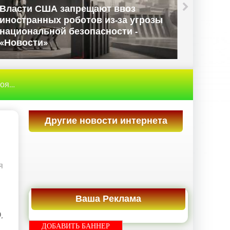
Власти США запрещают ввоз
иностранных роботов из-за угрозы
Данны
национальной безопасности -
Велико
«Новости»
«Ново
ing - «Новости»
Другие новости интернета
я
Ваша Реклама
,
ДОБАВИТЬ БАННЕР