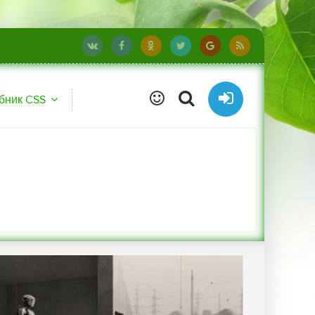
бник CSS