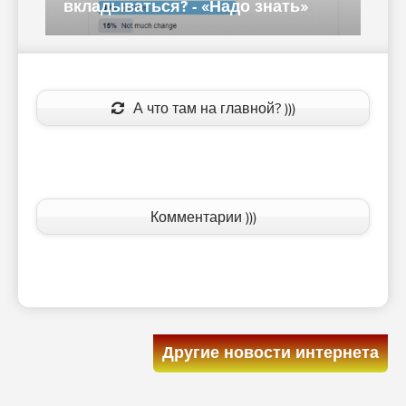
кто не льет трафик - «Надо знать»
з
А что там на главной? )))
Комментарии )))
Другие новости интернета