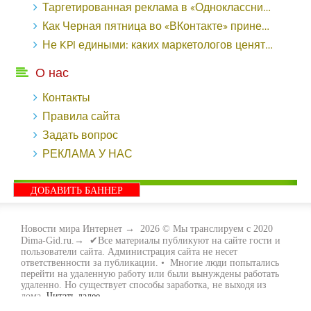
Таргетированная реклама в «Одноклассниках»: как ее настроить и нужно ли - «Заработок»
Как Черная пятница во «ВКонтакте» принесла магазину подарков 221 продажу по цене 38 рублей - «Заработок»
Не KPI едиными: каких маркетологов ценят - «Заработок»
О нас
Контакты
Правила сайта
Задать вопрос
РЕКЛАМА У НАС
ДОБАВИТЬ БАННЕР
Новости мира Интернет
→
2026
© Мы транслируем с 2020
Dima-Gid.ru.→ ✔Все материалы публикуют на сайте гости и
пользователи сайта. Администрация сайта не несет
ответственности за публикации. • Многие люди попытались
перейти на удаленную работу или были вынуждены работать
удаленно. Но существует способы заработка, не выходя из
дома.
Читать далее...
- Как заработать денег, не выходя из дома, мы вам поможем с