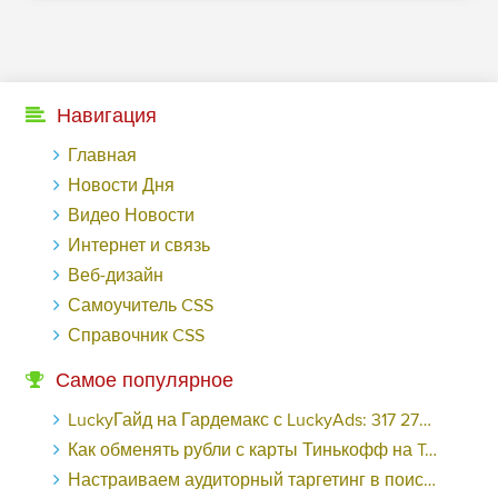
Навигация
Главная
Новости Дня
Видео Новости
Интернет и связь
Веб-дизайн
Самоучитель CSS
Справочник CSS
Самое популярное
LuckyГайд на Гардемакс с LuckyAds: 317 279 рублей за 10 дней - «Надо знать»
Как обменять рубли с карты Тинькофф на Tether ERC20 (USDT)?
Настраиваем аудиторный таргетинг в поисковой кампании Google Ads - «Заработок»