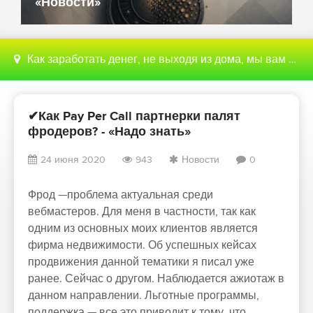
«Новости»
Как заработать денег, не выходя из дома, мы вам поможем с этим разобраться
✔Как Pay Per Call партнерки палят
фродеров? - «Надо знать»
24 июня 2020
943
Новости
0
Фрод —проблема актуальная среди
вебмастеров. Для меня в частности, так как
одним из основных моих клиентов является
фирма недвижимости. Об успешных кейсах
продвижения данной тематики я писал уже
ранее. Сейчас о другом. Наблюдается ажиотаж в
данном направлении. Льготные программы,
поддержка — все это приводит к тому, что