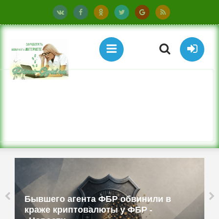
Бюджетные ТВ-приставки имитируют
смартфоны и работают как прокси -