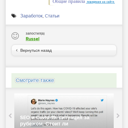
Общие правила
поведения на сайте.
Заработок
,
Cтатьи
запостил(а)
Russel
Вернуться назад
Смотрите также
Р
1xBet может заблокировать тех,
п