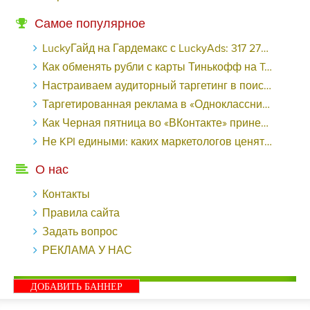
Самое популярное
LuckyГайд на Гардемакс с LuckyAds: 317 279 рублей за 10 дней - «Надо знать»
Как обменять рубли с карты Тинькофф на Tether ERC20 (USDT)?
Настраиваем аудиторный таргетинг в поисковой кампании Google Ads - «Заработок»
Таргетированная реклама в «Одноклассниках»: как ее настроить и нужно ли - «Заработок»
Как Черная пятница во «ВКонтакте» принесла магазину подарков 221 продажу по цене 38 рублей - «Заработок»
Не KPI едиными: каких маркетологов ценят - «Заработок»
О нас
Контакты
Правила сайта
Задать вопрос
РЕКЛАМА У НАС
ДОБАВИТЬ БАННЕР