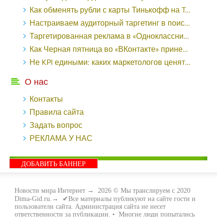
Как обменять рубли с карты Тинькофф на Tether ERC20 (USDT)?
Настраиваем аудиторный таргетинг в поисковой кампании Google Ads - «Заработок»
Таргетированная реклама в «Одноклассниках»: как ее настроить и нужно ли - «Заработок»
Как Черная пятница во «ВКонтакте» принесла магазину подарков 221 продажу по цене 38 рублей - «Заработок»
Не KPI едиными: каких маркетологов ценят - «Заработок»
О нас
Контакты
Правила сайта
Задать вопрос
РЕКЛАМА У НАС
ДОБАВИТЬ БАННЕР
Новости мира Интернет
→
2026
© Мы транслируем с 2020
Dima-Gid.ru.→ ✔Все материалы публикуют на сайте гости и
пользователи сайта. Администрация сайта не несет
ответственности за публикации. • Многие люди попытались