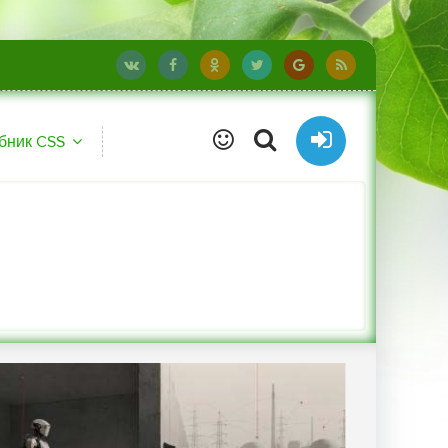
бник CSS