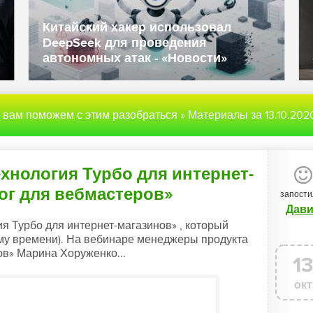
розы
Данные полиции и госслужащих
Великобритании попали в даркнет -
«Новости»
ы вам поможем с этим разобраться
» Материалы за 13.10.202
хнология Турбо для интернет-
ог для вебмастеров»
запости
Дав
я Турбо для интернет-магазинов» , который
кому времени). На вебинаре менеджеры продукта
ов» Марина Хоруженко...
1
окт