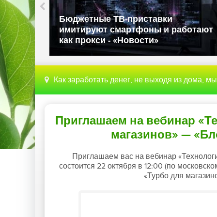
Власти США запрещают ввоз
ьзовал
иностранных роботов из-за уг
ия
национальной безопасности -
ости»
«Новости»
Как заработать денег, не выходя из дома, м
Приглашаем на вебинар «Те
магазинов» — «Бл
Приглашаем вас на вебинар «Технологи
состоится 22 октября в 12:00 (по московс
«Турбо для магазин