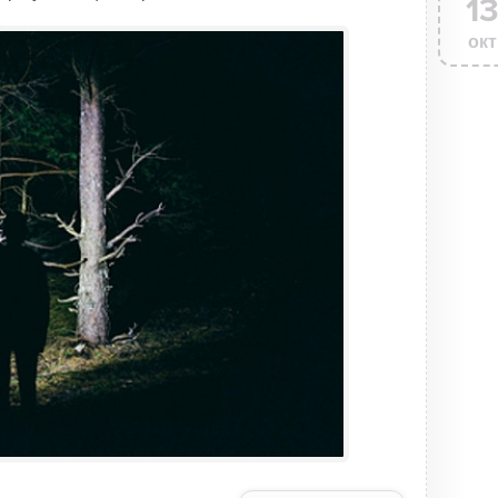
1
окт