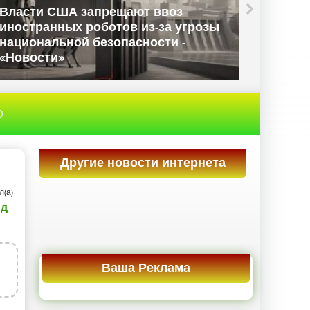
Apple потеряла почти $400 млрд
A
капитализации из-за
в
неутешительного прогноза -
0
«Новости сети»
м
0
Другие новости интернета
л(а)
ид
3
Ваша Реклама