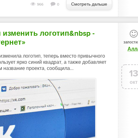
Смотреть дальше
966
0
 изменить логотип&nbsp -
тернет»
запости
Алл
изменила логотип, теперь вместо привычного
ьзует ярко синий квадрат, а также добавляет
название проекта, сообщила...
1
окт