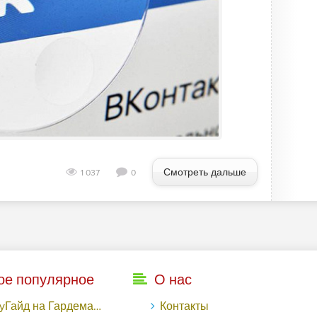
Смотреть дальше
1 037
0
ое популярное
О нас
рдемакс с LuckyAds: 317 279 рублей за 10 дней - «Надо знать»
Контакты