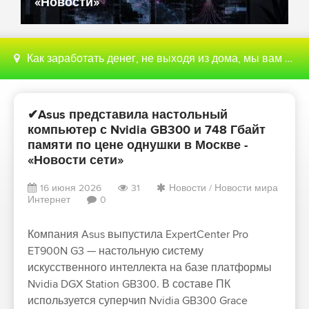
«Новости»
Как заработать денег, не выходя из дома, мы вам поможем с этим разобраться
✔Asus представила настольный
компьютер с Nvidia GB300 и 748 Гбайт
памяти по цене однушки в Москве -
«Новости сети»
16 июня 2026
31
Новости
/
Новости мира
Интернет
0
Компания Asus выпустила ExpertCenter Pro
ET900N G3 — настольную систему
искусственного интеллекта на базе платформы
Nvidia DGX Station GB300. В составе ПК
используется суперчип Nvidia GB300 Grace