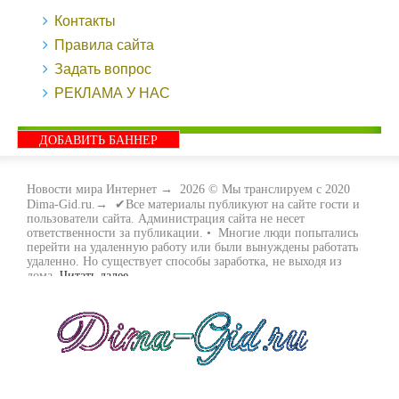
Контакты
Правила сайта
Задать вопрос
РЕКЛАМА У НАС
ДОБАВИТЬ БАННЕР
Новости мира Интернет
→
2026
© Мы транслируем с 2020
Dima-Gid.ru.→ ✔Все материалы публикуют на сайте гости и
пользователи сайта. Администрация сайта не несет
ответственности за публикации. • Многие люди попытались
перейти на удаленную работу или были вынуждены работать
удаленно. Но существует способы заработка, не выходя из
дома.
Читать далее...
- Как заработать денег, не выходя из дома, мы вам поможем с
этим разобраться. Ведь в сети интернет видов заработка очень
много. Все зависит только от вас, чем вы хотите заняться и, что
вам придётся по душе. Наш сайт собирает для вас всю
полезную информацию и новые виды заработка которые
появляются на просторах интернета каждый день. Просто
следите на нашими новостями и вы будите в курсе всех
событий. Желаем вам всем удачи и выносливости в этом виде