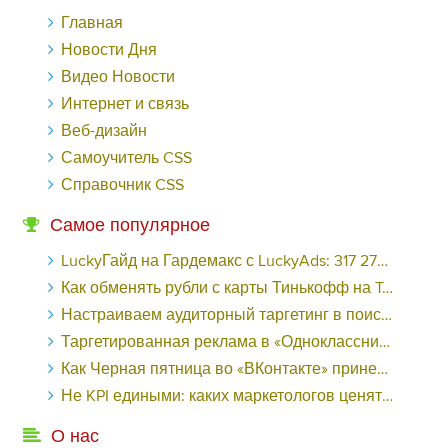
Главная
Новости Дня
Видео Новости
Интернет и связь
Веб-дизайн
Самоучитель CSS
Справочник CSS
Самое популярное
LuckyГайд на Гардемакс с LuckyAds: 317 279 рублей за 10 дней - «Надо знать»
Как обменять рубли с карты Тинькофф на Tether ERC20 (USDT)?
Настраиваем аудиторный таргетинг в поисковой кампании Google Ads - «Заработок»
Таргетированная реклама в «Одноклассниках»: как ее настроить и нужно ли - «Заработок»
Как Черная пятница во «ВКонтакте» принесла магазину подарков 221 продажу по цене 38 рублей - «Заработок»
Не KPI едиными: каких маркетологов ценят - «Заработок»
О нас