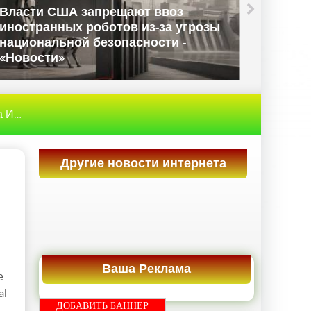
Власти США запрещают ввоз
иностранных роботов из-за угрозы
Данны
национальной безопасности -
Велико
«Новости»
«Ново
рнет
» Google всеми силами попытается оттянуть прин
Другие новости интернета
Ваша Реклама
е
al
ДОБАВИТЬ БАННЕР