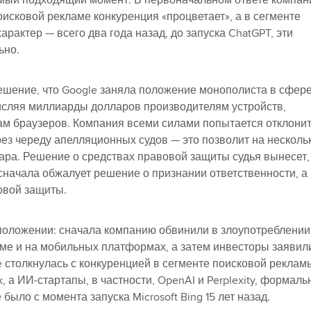
амый подходящий момент. В первоначальном ответе компан
оисковой рекламе конкуренция «процветает», а в сегменте
арактер — всего два года назад, до запуска ChatGPT, эти
ьно.
шение, что Google заняла положение монополиста в сфер
числяя миллиарды долларов производителям устройств,
ам браузеров. Компания всеми силами попытается отклони
рез череду апелляционных судов — это позволит на несколь
дара. Решение о средствах правовой защиты судья вынесет,
 сначала обжалует решение о признании ответственности, а
овой защиты.
 положении: сначала компанию обвинили в злоупотреблении
е и на мобильных платформах, а затем инвесторы заявил
le столкнулась с конкуренцией в сегменте поисковой реклам
k, а ИИ-стартапы, в частности, OpenAI и Perplexity, формаль
было с момента запуска Microsoft Bing 15 лет назад.