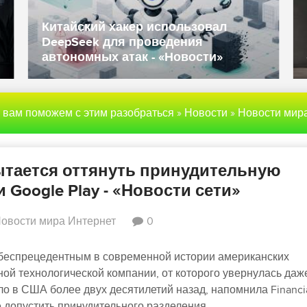
Китайский хакер использовал
DeepSeek для проведения
автономных атак - «Новости»
ы вам поможем с этим разобраться
»
Новости
»
Новости мира Инте
ытается оттянуть принудительную
 Google Play - «Новости сети»
овости мира Интернет
0
 беспрецедентным в современной истории американских
ной технологической компании, от которого увернулась даж
ло в США более двух десятилетий назад, напомнила Financi
е допустить принудительного разделения.