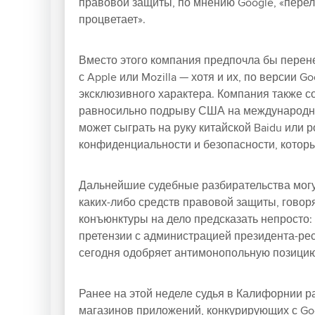
правовой защиты, по мнению Google, «перел
процветает».
Вместо этого компания предпочла бы перене
с Apple или Mozilla — хотя и их, по версии G
эксклюзивного характера. Компания также с
равносильно подрыву США на международно
может сыграть на руку китайской Baidu или 
конфиденциальности и безопасности, которы
Дальнейшие судебные разбирательства могут
каких-либо средств правовой защиты, говор
конъюнктуры на дело предсказать непросто: с
претензии с администрацией президента-рес
сегодня одобряет антимонопольную позици
Ранее на этой неделе судья в Калифорнии р
магазинов приложений, конкурирующих с Goo