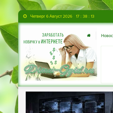
Четверг 6 Август 2026
17
:
38
:
15
Новос