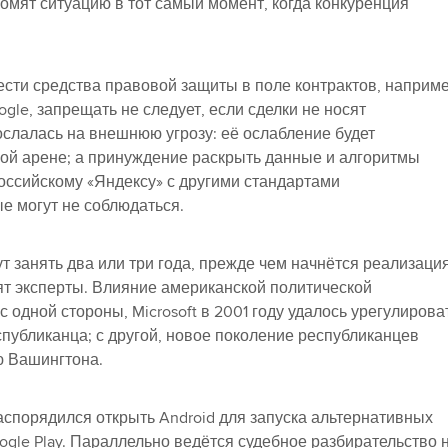
омят ситуацию в тот самый момент, когда конкуренция
сти средства правовой защиты в поле контрактов, наприме
oogle, запрещать не следует, если сделки не носят
ослалась на внешнюю угрозу: её ослабление будет
й арене; а принуждение раскрыть данные и алгоритмы
российскому «Яндексу» с другими стандартами
е могут не соблюдаться.
 занять два или три года, прежде чем начнётся реализаци
ят эксперты. Влияние американской политической
 одной стороны, Microsoft в 2001 году удалось урегулирова
публиканца; с другой, новое поколение республиканцев
ю Вашингтона.
аспорядился открыть Android для запуска альтернативных
gle Play. Параллельно ведётся судебное разбирательство 