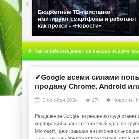
ли в
Бюджетные ТВ-приставки
имитируют смартфоны и работают
как прокси - «Новости»
Как заработать денег, не выходя из дома, м
✔Google всеми силами поп
продажу Chrome, Android или
10 октября 2024
271
Новости
/
Н
Разделение Google по решению суда станет
корпораций и нанесёт тяжёлый удар по круп
Microsoft, проигравшая антимонопольное де
Times. Google приложит все усилия, чтобы н