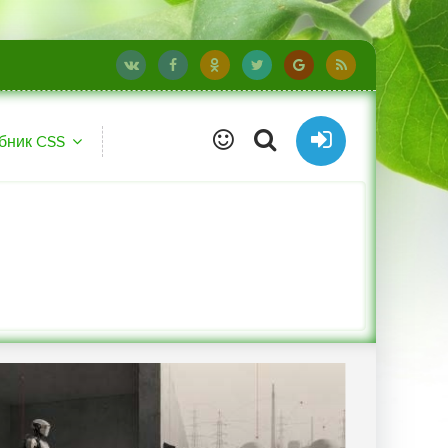
бник CSS