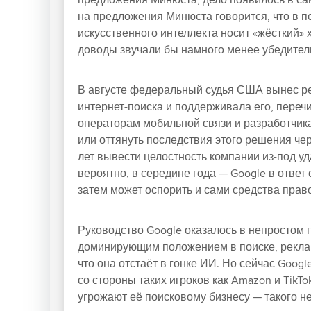
предложения Минюста,
дело появилось в с
на предложения Минюста говорится, что в п
искусственного интеллекта носит «жёсткий» х
доводы звучали бы намного менее убедител
В августе федеральный судья США вынес ре
интернет-поиска и поддерживала его, пере
операторам мобильной связи и разработчик
или оттянуть последствия этого решения че
лет вывести целостность компании из-под у
вероятно, в середине года — Google в ответ
затем может оспорить и сами средства прав
Руководство Google оказалось в непростом
доминирующим положением в поиске, реклам
что она отстаёт в гонке ИИ. Но сейчас Goog
со стороны таких игроков как Amazon и TikTo
угрожают её поисковому бизнесу — такого не 