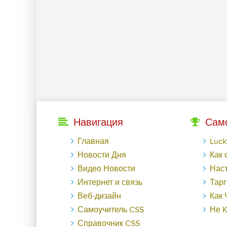
Навигация
Сам
Главная
LuckyГайд на Га
Новости Дня
Как обменят
Видео Новости
Настраиваем ауди
Интернет и связь
Таргетированная р
Веб-дизайн
Как Черная пятница в
Самоучитель CSS
Не KPI еди
Справочник CSS