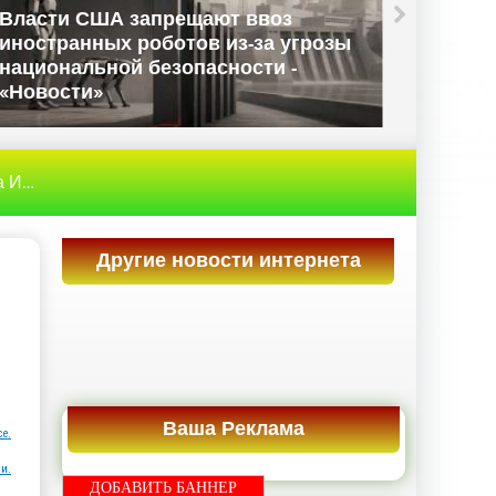
Власти США запрещают ввоз
иностранных роботов из-за угрозы
Данны
национальной безопасности -
Велико
«Новости»
«Ново
рнет
» Crush — суперкомпьютер «для разминки» с AMD E
Другие новости интернета
Ваша Реклама
ce.
и.
ДОБАВИТЬ БАННЕР