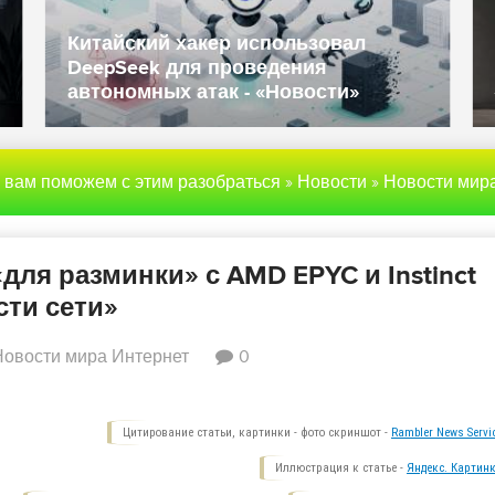
Китайский хакер использовал
DeepSeek для проведения
автономных атак - «Новости»
ы вам поможем с этим разобраться
»
Новости
»
Новости мира Инте
ля разминки» с AMD EPYC и Instinct
сти сети»
Новости мира Интернет
0
Цитирование статьи, картинки - фото скриншот -
Rambler News Servi
Иллюстрация к статье -
Яндекс. Картинк