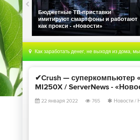
ли в
Бюджетные ТВ-приставки
имитируют смартфоны и работают
как прокси - «Новости»
Как заработать денег, не выходя из дома, м
✔Crush — суперкомпьютер «д
MI250X / ServerNews - «Ново
22 января 2022
765
Новости
/