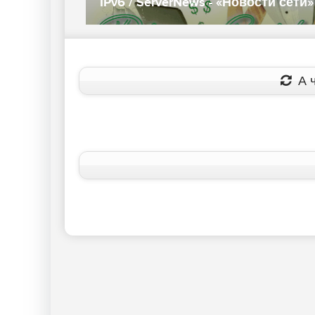
IPv6 / ServerNews - «Новости сети»
А ч