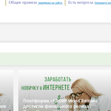
Общие правила
Есть вопросы.
поведения на сайте.
Напишите на
Платформа «1С:ERP World Edition»
ние
достигла финального релиза /