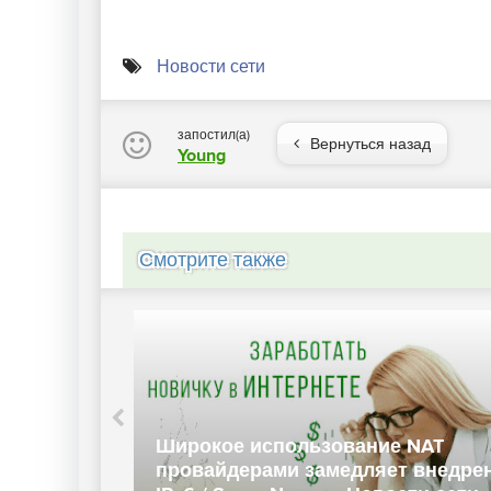
Новости сети
запостил(а)
Вернуться назад
Young
Смотрите также
Широкое использование NAT
rce /
провайдерами замедляет внедре