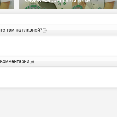
ServerNews - «Новости сети»
то там на главной? )))
Комментарии )))