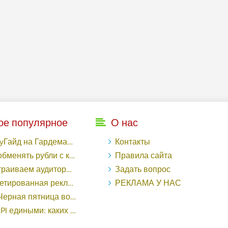
ое популярное
О нас
рдемакс с LuckyAds: 317 279 рублей за 10 дней - «Надо знать»
Контакты
ь рубли с карты Тинькофф на Tether ERC20 (USDT)?
Правила сайта
торный таргетинг в поисковой кампании Google Ads - «Заработок»
Задать вопрос
еклама в «Одноклассниках»: как ее настроить и нужно ли - «Заработок»
РЕКЛАМА У НАС
о «ВКонтакте» принесла магазину подарков 221 продажу по цене 38 рублей - «Заработок»
ными: каких маркетологов ценят - «Заработок»