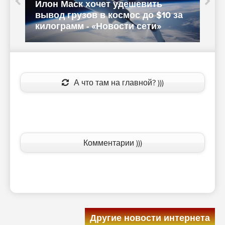
Илон Маск хочет удешевить
S
вывод грузов в космос до $10 за
в
килограмм - «Новости сети»
с
А что там на главной? )))
Комментарии )))
Другие новости интернета