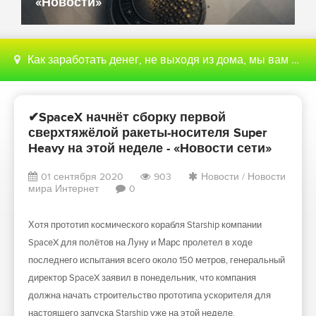
«Новости»
Как заработать денег, не выходя из дома, мы вам поможем с этим разобраться
✔SpaceX начнёт сборку первой
сверхтяжёлой ракеты-носителя Super
Heavy на этой неделе - «Новости сети»
01 сентября 2020
903
Новости
/
Новости
мира Интернет
0
Хотя прототип космического корабля
Starship компании
SpaceX
для полётов на Луну и Марс пролетел в ходе
последнего испытания всего около 150 метров, генеральный
директор SpaceX заявил в понедельник, что компания
должна начать строительство прототипа ускорителя для
настоящего запуска Starship уже на этой неделе.