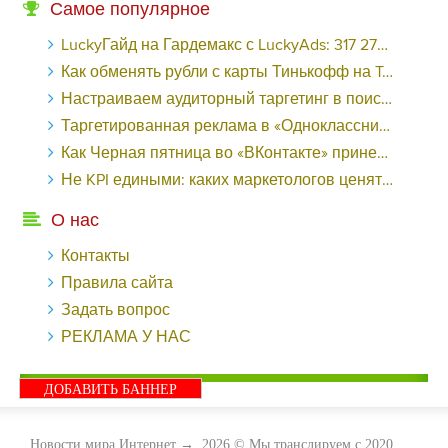
Самое популярное
LuckyГайд на Гардемакс с LuckyAds: 317 279 рублей за 10 дней - «Надо знать»
Как обменять рубли с карты Тинькофф на Tether ERC20 (USDT)?
Настраиваем аудиторный таргетинг в поисковой кампании Google Ads - «Заработок»
Таргетированная реклама в «Одноклассниках»: как ее настроить и нужно ли - «Заработок»
Как Черная пятница во «ВКонтакте» принесла магазину подарков 221 продажу по цене 38 рублей - «Заработок»
Не KPI едиными: каких маркетологов ценят - «Заработок»
О нас
Контакты
Правила сайта
Задать вопрос
РЕКЛАМА У НАС
ДОБАВИТЬ БАННЕР
Новости мира Интернет
→
2026
© Мы транслируем с 2020