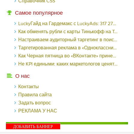
Справочник CSS
Самое популярное
LuckyГайд на Гардемакс с LuckyAds: 317 279 рублей за 10 дней - «Надо знать»
Как обменять рубли с карты Тинькофф на Tether ERC20 (USDT)?
Настраиваем аудиторный таргетинг в поисковой кампании Google Ads - «Заработок»
Таргетированная реклама в «Одноклассниках»: как ее настроить и нужно ли - «Заработок»
Как Черная пятница во «ВКонтакте» принесла магазину подарков 221 продажу по цене 38 рублей - «Заработок»
Не KPI едиными: каких маркетологов ценят - «Заработок»
О нас
Контакты
Правила сайта
Задать вопрос
РЕКЛАМА У НАС
ДОБАВИТЬ БАННЕР