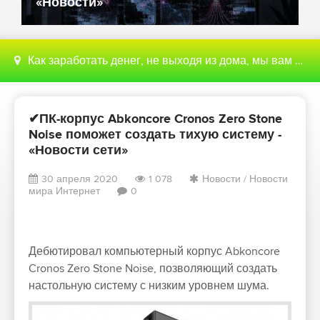
«Новости»
Как заработать денег, не выходя из дома, мы вам поможем с этим разобраться
✔ПК-корпус Abkoncore Cronos Zero Stone
Noise поможет создать тихую систему -
«Новости сети»
30 апреля 2020
1 078
Новости
/
Новости
мира Интернет
0
Дебютировал компьютерный корпус Abkoncore
Cronos Zero Stone Noise, позволяющий создать
настольную систему с низким уровнем шума.