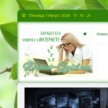
Пятница 7 Август 2026
17
:
51
:
22
Новос