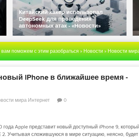
Китайский хакер использовал
DeepSeek для проведения
автономных атак - «Новости»
ы вам поможем с этим разобраться
»
Новости
»
Новости мира Инте
новый iPhone в ближайшее время -
вости мира Интернет
0
0 года Apple представит новый доступный iPhone 9, которы
 2. Учитывая сложившуюся в мире ситуацию, неясно, будет