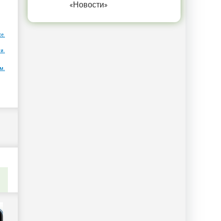
и
«Новости»
ce.
и.
м.