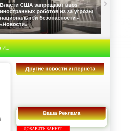
Власти США запрещают ввоз
иностранных роботов из-за угрозы
Данны
национальной безопасности -
Велико
«Новости»
«Ново
рнет
» Apple может представить новый iPhone в ближ
Другие новости интернета
Ваша Реклама
й
ДОБАВИТЬ БАННЕР