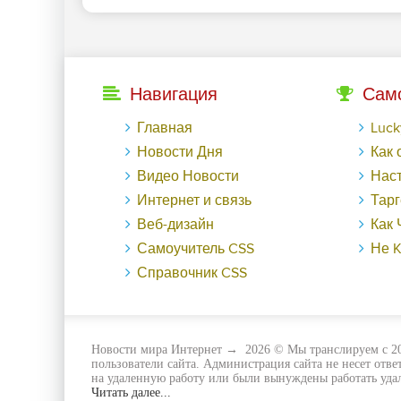
Навигация
Сам
Главная
LuckyГайд на Га
Новости Дня
Как обменят
Видео Новости
Настраиваем ауди
Интернет и связь
Таргетированная р
Веб-дизайн
Как Черная пятница в
Самоучитель CSS
Не KPI еди
Справочник CSS
Новости мира Интернет
→
2026
© Мы транслируем с 20
пользователи сайта. Администрация сайта не несет отв
на удаленную работу или были вынуждены работать удал
Читать далее...