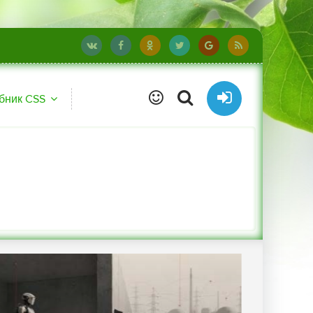
бник CSS