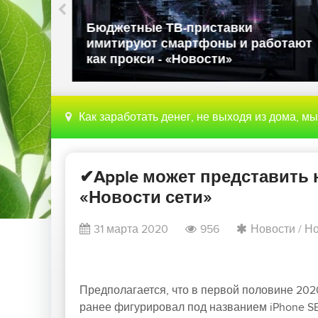
ли в
Бюджетные ТВ-приставки
имитируют смартфоны и работают
как прокси - «Новости»
Как заработать денег, не выходя из дома, м
✔Apple может представить 
«Новости сети»
31 марта 2020
956
Новости
/
Но
Предполагается, что в первой половине 202
ранее фигурировал под названием iPhone SE