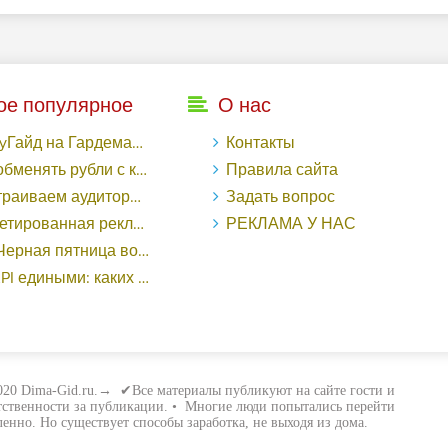
ое популярное
О нас
рдемакс с LuckyAds: 317 279 рублей за 10 дней - «Надо знать»
Контакты
ь рубли с карты Тинькофф на Tether ERC20 (USDT)?
Правила сайта
торный таргетинг в поисковой кампании Google Ads - «Заработок»
Задать вопрос
еклама в «Одноклассниках»: как ее настроить и нужно ли - «Заработок»
РЕКЛАМА У НАС
о «ВКонтакте» принесла магазину подарков 221 продажу по цене 38 рублей - «Заработок»
ными: каких маркетологов ценят - «Заработок»
20 Dima-Gid.ru.→ ✔Все материалы публикуют на сайте гости и
етственности за публикации. • Многие люди попытались перейти
енно. Но существует способы заработка, не выходя из дома.