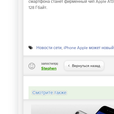
смартфона станет фирменный чип Apple A13
128 Гбайт.
Новости сети
,
iPhone Apple может новый
запостил(а)
Вернуться назад
Stephen
Смотрите также