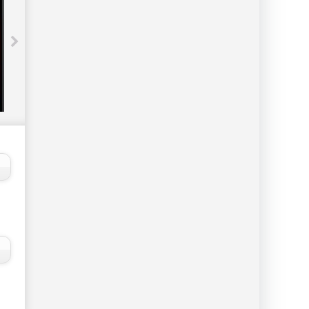
5,4 дюймовый iPhone может
получить OLED-дисплей
производства китайской компании
BOE - «Новости сети»