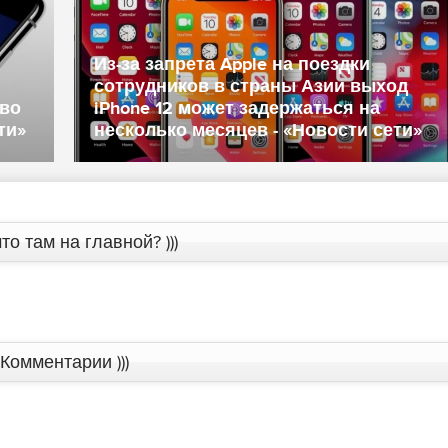
Из-за запрета Apple на поездки
сотрудников в страны Азии выход
тво
iPhone 12 может задержаться на
ти»
несколько месяцев - «Новости сети»
то там на главной? )))
Комментарии )))