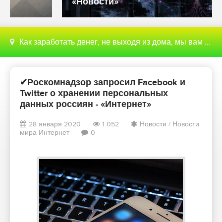
«Новости»
Как заработать денег, не выходя из дома, мы вам поможем с этим разобраться
✔Роскомнадзор запросил Facebook и
Twitter о хранении персональных
данных россиян - «Интернет»
28 января 2020
1 052
Новости
/
Новости
мира Интернет
0