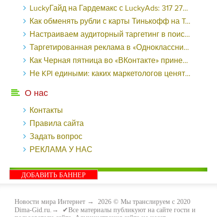
LuckyГайд на Гардемакс с LuckyAds: 317 279 рублей за 10 дней - «Надо знать»
Как обменять рубли с карты Тинькофф на Tether ERC20 (USDT)?
Настраиваем аудиторный таргетинг в поисковой кампании Google Ads - «Заработок»
Таргетированная реклама в «Одноклассниках»: как ее настроить и нужно ли - «Заработок»
Как Черная пятница во «ВКонтакте» принесла магазину подарков 221 продажу по цене 38 рублей - «Заработок»
Не KPI едиными: каких маркетологов ценят - «Заработок»
О нас
Контакты
Правила сайта
Задать вопрос
РЕКЛАМА У НАС
ДОБАВИТЬ БАННЕР
Новости мира Интернет
→
2026
© Мы транслируем с 2020
Dima-Gid.ru.→ ✔Все материалы публикуют на сайте гости и