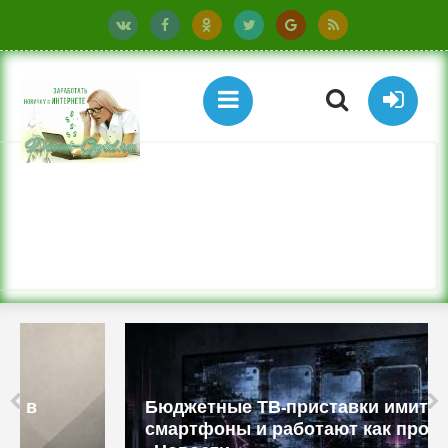
Бюджетные ТВ-приставки имитируют
смартфоны и работают как прокси -