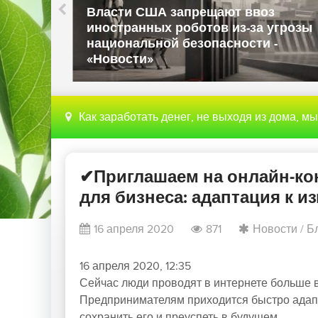
Власти США запрещают ввоз
л
иностранных роботов из-за угрозы
национальной безопасности -
«Новости»
Как заработать денег, не выходя из дома, м
✔Приглашаем на онлайн-ко
для бизнеса: адаптация к 
16 апреля 2020
871
Новости
/
Б
16 апреля 2020, 12:35
Сейчас люди проводят в интернете больше 
Предпринимателям приходится быстро адапт
сохранить его и преуспеть в будущем.