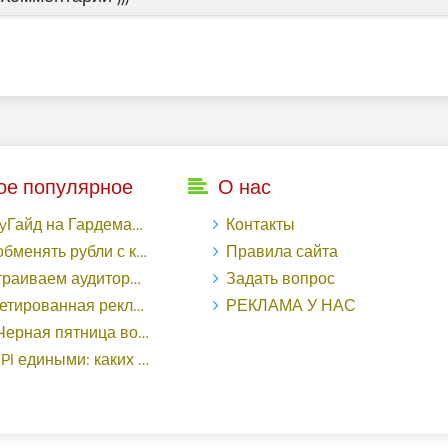
ое популярное
О нас
рдемакс с LuckyAds: 317 279 рублей за 10 дней - «Надо знать»
Контакты
ь рубли с карты Тинькофф на Tether ERC20 (USDT)?
Правила сайта
торный таргетинг в поисковой кампании Google Ads - «Заработок»
Задать вопрос
еклама в «Одноклассниках»: как ее настроить и нужно ли - «Заработок»
РЕКЛАМА У НАС
о «ВКонтакте» принесла магазину подарков 221 продажу по цене 38 рублей - «Заработок»
ными: каких маркетологов ценят - «Заработок»