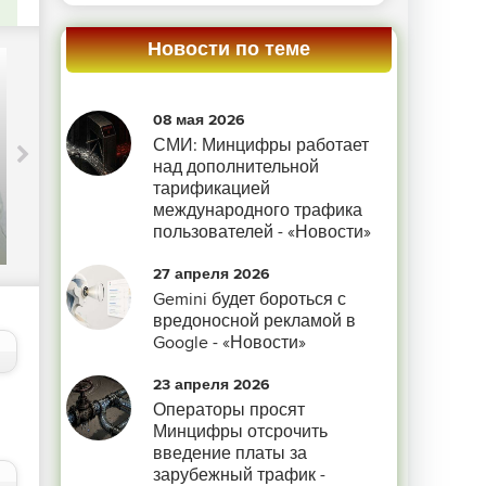
Новости по теме
08 мая 2026
СМИ: Минцифры работает
Приглашаем на вебинар «Новое в
над дополнительной
контентной аналитике: идеи для
тарификацией
повышения отдачи от медиа» —
международного трафика
«Блог для вебмастеров»
пользователей - «Новости»
27 апреля 2026
Gemini будет бороться с
вредоносной рекламой в
Google - «Новости»
23 апреля 2026
Операторы просят
Минцифры отсрочить
введение платы за
зарубежный трафик -