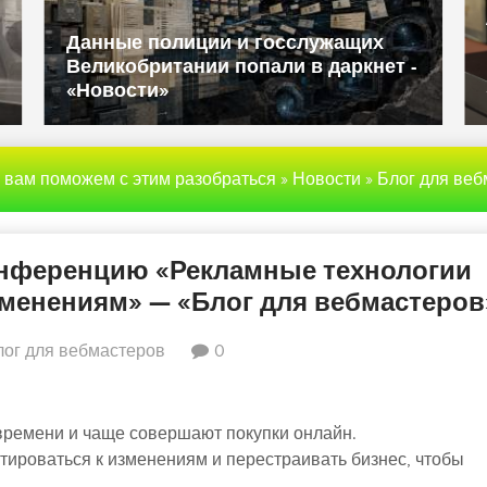
Данные полиции и госслужащих
Великобритании попали в даркнет -
«Новости»
ы вам поможем с этим разобраться
»
Новости
»
Блог для вебмаст
нференцию «Рекламные технологии
изменениям» — «Блог для вебмастеров
лог для вебмастеров
0
времени и чаще совершают покупки онлайн.
ироваться к изменениям и перестраивать бизнес, чтобы