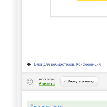
Блог для вебмастеров
,
Конференция
запостил(а)
Вернуться назад
Аникита
Смотрите также