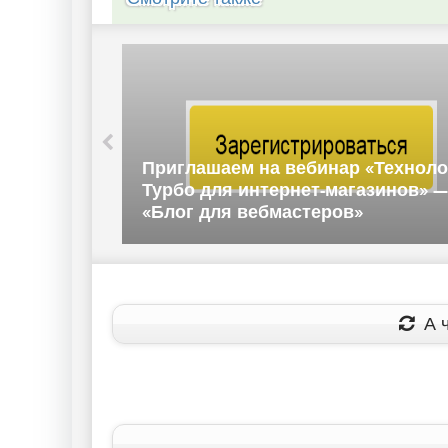
атформы
Приглашаем на вебинар «Техноло
Блог для
Турбо для интернет-магазинов» —
«Блог для вебмастеров»
А ч