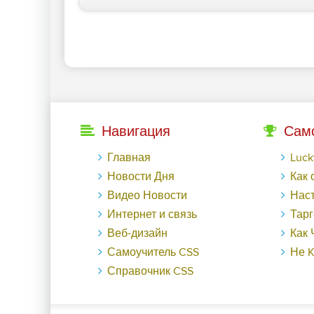
Навигация
Сам
Главная
LuckyГайд на Га
Новости Дня
Как обменят
Видео Новости
Настраиваем ауди
Интернет и связь
Таргетированная р
Веб-дизайн
Как Черная пятница в
Самоучитель CSS
Не KPI еди
Справочник CSS