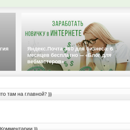
гия
Яндекс.Почта 360 для бизнеса: 6
месяцев бесплатно — «Блог для
вебмастеров»
то там на главной? )))
Комментарии )))