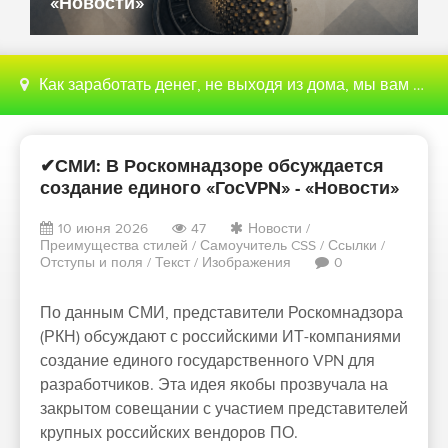
«Новости»
Как заработать денег, не выходя из дома, мы вам поможем с этим разобраться
✔СМИ: В Роскомнадзоре обсуждается
создание единого «ГосVPN» - «Новости»
10 июня 2026
47
Новости
/
Преимущества стилей
/
Самоучитель CSS
/
Ссылки
/
Отступы и поля
/
Текст
/
Изображения
0
По данным СМИ, представители Роскомнадзора
(РКН) обсуждают с российскими ИТ-компаниями
создание единого государственного VPN для
разработчиков. Эта идея якобы прозвучала на
закрытом совещании с участием представителей
крупных российских вендоров ПО.