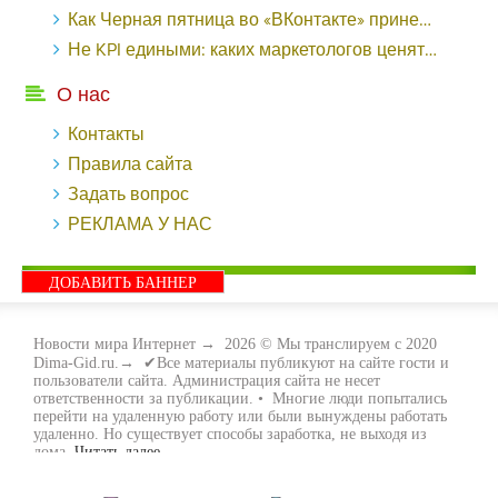
Как Черная пятница во «ВКонтакте» принесла магазину подарков 221 продажу по цене 38 рублей - «Заработок»
Не KPI едиными: каких маркетологов ценят - «Заработок»
О нас
Контакты
Правила сайта
Задать вопрос
РЕКЛАМА У НАС
ДОБАВИТЬ БАННЕР
Новости мира Интернет
→
2026
© Мы транслируем с 2020
Dima-Gid.ru.→ ✔Все материалы публикуют на сайте гости и
пользователи сайта. Администрация сайта не несет
ответственности за публикации. • Многие люди попытались
перейти на удаленную работу или были вынуждены работать
удаленно. Но существует способы заработка, не выходя из
дома.
Читать далее...
- Как заработать денег, не выходя из дома, мы вам поможем с
этим разобраться. Ведь в сети интернет видов заработка очень