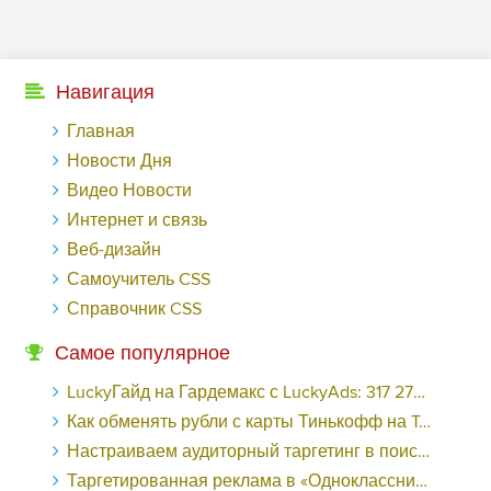
Навигация
Главная
Новости Дня
Видео Новости
Интернет и связь
Веб-дизайн
Самоучитель CSS
Справочник CSS
Самое популярное
LuckyГайд на Гардемакс с LuckyAds: 317 279 рублей за 10 дней - «Надо знать»
Как обменять рубли с карты Тинькофф на Tether ERC20 (USDT)?
Настраиваем аудиторный таргетинг в поисковой кампании Google Ads - «Заработок»
Таргетированная реклама в «Одноклассниках»: как ее настроить и нужно ли - «Заработок»