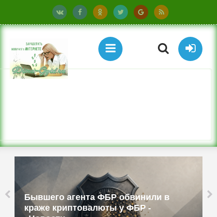
та ФБР обвинили в
Бюджетные ТВ-при
алюты у ФБР -
смартфоны и работ