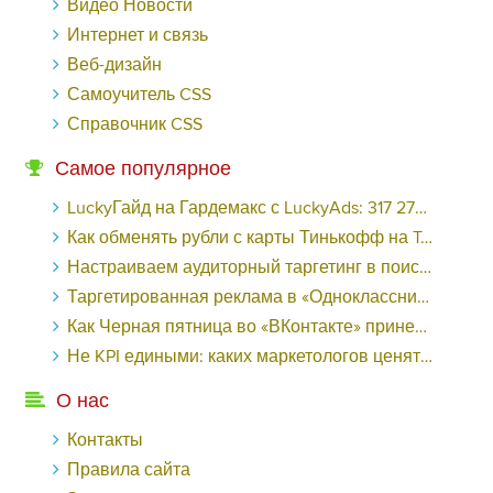
Видео Новости
Интернет и связь
Веб-дизайн
Самоучитель CSS
Справочник CSS
Самое популярное
LuckyГайд на Гардемакс с LuckyAds: 317 279 рублей за 10 дней - «Надо знать»
Как обменять рубли с карты Тинькофф на Tether ERC20 (USDT)?
Настраиваем аудиторный таргетинг в поисковой кампании Google Ads - «Заработок»
Таргетированная реклама в «Одноклассниках»: как ее настроить и нужно ли - «Заработок»
Как Черная пятница во «ВКонтакте» принесла магазину подарков 221 продажу по цене 38 рублей - «Заработок»
Не KPI едиными: каких маркетологов ценят - «Заработок»
О нас
Контакты
Правила сайта