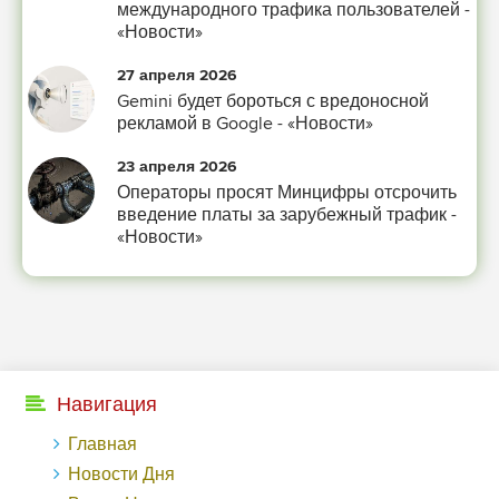
международного трафика пользователей -
«Новости»
-- Самое большое богатство — это ум. Самая большая нищета — глупость.
Из всех страхов самый пугающий — самолюбование.
27 апреля 2026
-- Лучшее, что можно сделать с хорошим советом, это пропустить его мимо
Gemini будет бороться с вредоносной
ушей. Он никогда не бывает полезен никому, кроме того, кто его дал.
рекламой в Google - «Новости»
-- Люблю давать советы и очень не люблю, когда их дают мне.
23 апреля 2026
Операторы просят Минцифры отсрочить
введение платы за зарубежный трафик -
«Новости»
Навигация
Главная
Новости Дня