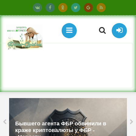
та ФБР обвинили в
Бюджетные ТВ-при
алюты у ФБР -
смартфоны и работ