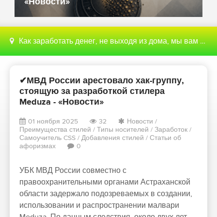
«Новости»
Как заработать денег, не выходя из дома, мы вам поможем с этим разобраться
✔МВД России арестовало хак-группу,
стоящую за разработкой стилера
Meduza - «Новости»
01 ноября 2025
32
Новости
/
Преимущества стилей
/
Типы носителей
/
Заработок
/
Самоучитель CSS
/
Добавления стилей
/
Статьи об
афоризмах
0
УБК МВД России совместно с
правоохранительными органами Астраханской
области задержало подозреваемых в создании,
использовании и распространении малвари