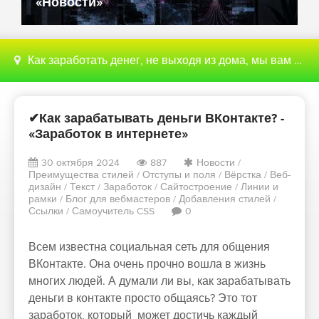
«Новости»
Как заработать денег, не выходя из дома, мы вам поможем с этим разобраться
✔Как зарабатывать деньги ВКонтакте? -
«Заработок в интернете»
30 октября 2024
887
Новости
/
Преимущества стилей
/
Отступы и поля
/
Вёрстка
/
Веб-
дизайн
/
Текст
/
Заработок
/
Сайтостроение
/
Линии и
рамки
/
Блог для вебмастеров
/
Добавления стилей
/
Ссылки
/
Самоучитель CSS
0
Всем известна социальная сеть для общения
ВКонтакте. Она очень прочно вошла в жизнь
многих людей. А думали ли вы, как зарабатывать
деньги в контакте просто общаясь? Это тот
заработок, который может достичь каждый