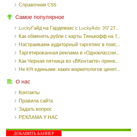
Справочник CSS
Самое популярное
LuckyГайд на Гардемакс с LuckyAds: 317 279 рублей за 10 дней - «Надо знать»
Как обменять рубли с карты Тинькофф на Tether ERC20 (USDT)?
Настраиваем аудиторный таргетинг в поисковой кампании Google Ads - «Заработок»
Таргетированная реклама в «Одноклассниках»: как ее настроить и нужно ли - «Заработок»
Как Черная пятница во «ВКонтакте» принесла магазину подарков 221 продажу по цене 38 рублей - «Заработок»
Не KPI едиными: каких маркетологов ценят - «Заработок»
О нас
Контакты
Правила сайта
Задать вопрос
РЕКЛАМА У НАС
ДОБАВИТЬ БАННЕР