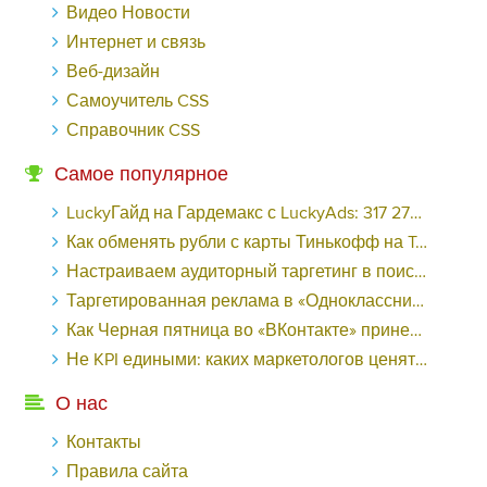
Видео Новости
Интернет и связь
Веб-дизайн
Самоучитель CSS
Справочник CSS
Самое популярное
LuckyГайд на Гардемакс с LuckyAds: 317 279 рублей за 10 дней - «Надо знать»
Как обменять рубли с карты Тинькофф на Tether ERC20 (USDT)?
Настраиваем аудиторный таргетинг в поисковой кампании Google Ads - «Заработок»
Таргетированная реклама в «Одноклассниках»: как ее настроить и нужно ли - «Заработок»
Как Черная пятница во «ВКонтакте» принесла магазину подарков 221 продажу по цене 38 рублей - «Заработок»
Не KPI едиными: каких маркетологов ценят - «Заработок»
О нас
Контакты
Правила сайта