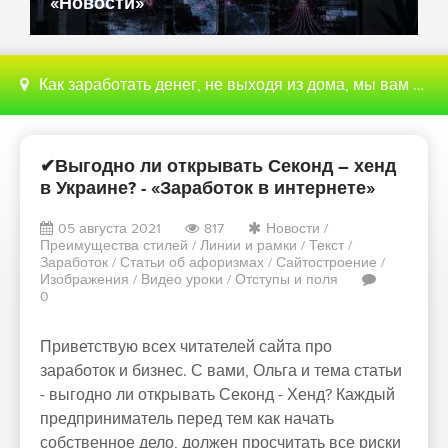
«Новости»
Как заработать денег, не выходя из дома, мы вам поможем с этим разобраться
✔Выгодно ли открывать Секонд – хенд
в Украине? - «Заработок в интернете»
05 августа 2021
817
Новости
/
Преимущества стилей
/
Линии и рамки
/
Текст
/
Заработок
/
Статьи об афоризмах
/
Сайтостроение
/
Изображения
/
Видео уроки
/
Отступы и поля
0
Приветствую всех читателей сайта про
заработок и бизнес. С вами, Ольга и тема статьи
- выгодно ли открывать Секонд - Хенд? Каждый
предприниматель перед тем как начать
собственное дело, должен просчитать все риски