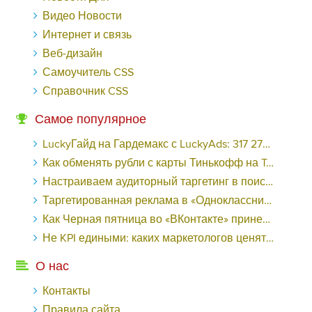
Видео Новости
Интернет и связь
Веб-дизайн
Самоучитель CSS
Справочник CSS
Самое популярное
LuckyГайд на Гардемакс с LuckyAds: 317 279 рублей за 10 дней - «Надо знать»
Как обменять рубли с карты Тинькофф на Tether ERC20 (USDT)?
Настраиваем аудиторный таргетинг в поисковой кампании Google Ads - «Заработок»
Таргетированная реклама в «Одноклассниках»: как ее настроить и нужно ли - «Заработок»
Как Черная пятница во «ВКонтакте» принесла магазину подарков 221 продажу по цене 38 рублей - «Заработок»
Не KPI едиными: каких маркетологов ценят - «Заработок»
О нас
Контакты
Правила сайта