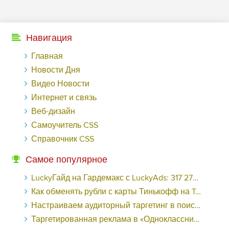
Навигация
Главная
Новости Дня
Видео Новости
Интернет и связь
Веб-дизайн
Самоучитель CSS
Справочник CSS
Самое популярное
LuckyГайд на Гардемакс с LuckyAds: 317 279 рублей за 10 дней - «Надо знать»
Как обменять рубли с карты Тинькофф на Tether ERC20 (USDT)?
Настраиваем аудиторный таргетинг в поисковой кампании Google Ads - «Заработок»
Таргетированная реклама в «Одноклассниках»: как ее настроить и нужно ли - «Заработок»