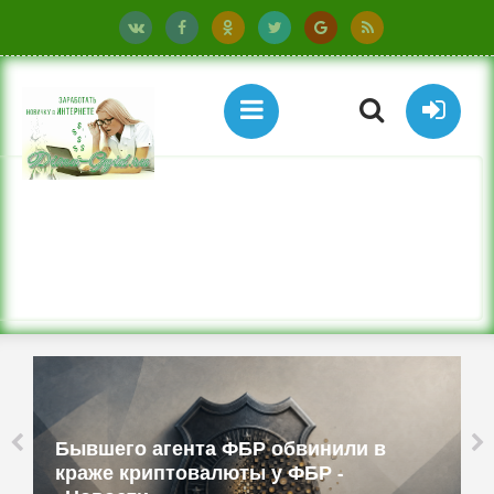
Бывшего агента ФБР обвинили в
краже криптовалюты у ФБР -