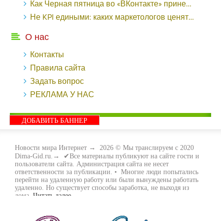
Как Черная пятница во «ВКонтакте» принесла магазину подарков 221 продажу по цене 38 рублей - «Заработок»
Не KPI едиными: каких маркетологов ценят - «Заработок»
О нас
Контакты
Правила сайта
Задать вопрос
РЕКЛАМА У НАС
ДОБАВИТЬ БАННЕР
Новости мира Интернет
→
2026
© Мы транслируем с 2020
Dima-Gid.ru.→ ✔Все материалы публикуют на сайте гости и
пользователи сайта. Администрация сайта не несет
ответственности за публикации. • Многие люди попытались
перейти на удаленную работу или были вынуждены работать
удаленно. Но существует способы заработка, не выходя из
дома.
Читать далее...
- Как заработать денег, не выходя из дома, мы вам поможем с
этим разобраться. Ведь в сети интернет видов заработка очень
много. Все зависит только от вас, чем вы хотите заняться и, что