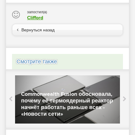
запостил(а)
Clifford
Вернуться назад
Смотрите также
Commonwealth Fusion обосновала,
A
и
почему её термоядерный реактор
начнёт работать раньше всех -
D
«Новости сети»
«