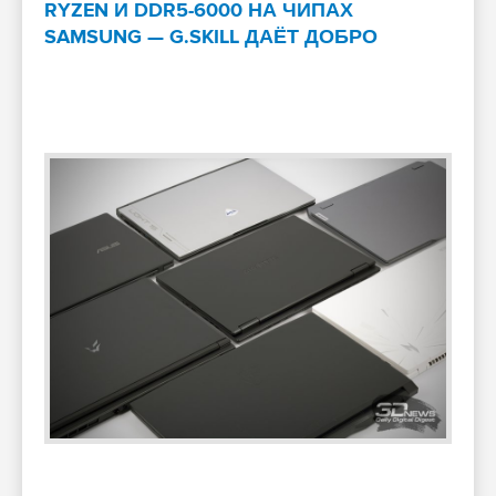
RYZEN И DDR5-6000 НА ЧИПАХ
SAMSUNG — G.SKILL ДАЁТ ДОБРО