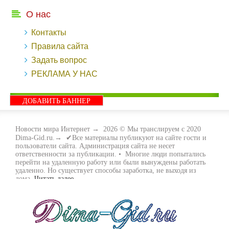
О нас
Контакты
Правила сайта
Задать вопрос
РЕКЛАМА У НАС
ДОБАВИТЬ БАННЕР
Новости мира Интернет
→
2026
© Мы транслируем с 2020
Dima-Gid.ru.→ ✔Все материалы публикуют на сайте гости и
пользователи сайта. Администрация сайта не несет
ответственности за публикации. • Многие люди попытались
перейти на удаленную работу или были вынуждены работать
удаленно. Но существует способы заработка, не выходя из
дома.
Читать далее...
- Как заработать денег, не выходя из дома, мы вам поможем с
этим разобраться. Ведь в сети интернет видов заработка очень
много. Все зависит только от вас, чем вы хотите заняться и, что
вам придётся по душе. Наш сайт собирает для вас всю
полезную информацию и новые виды заработка которые
появляются на просторах интернета каждый день. Просто